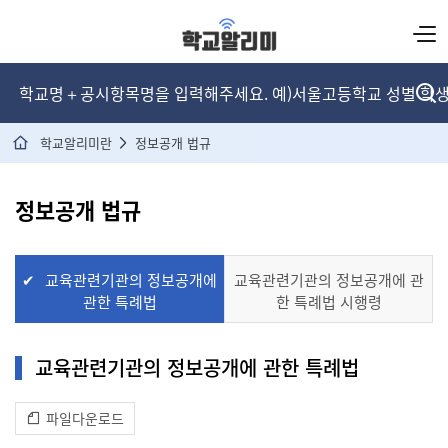
본문 바로가기
검
색
방
법.
학교알리미란
정보공개 법규
학
교
명
예
정보공개 법규
시
한
구
고
등
교육관련기관의 정보공개에
교육관련기관의 정보공개에 관
학
관한 특례법
교.
한 특례법 시행령
학
교
명
과
교육관련기관의 정보공개에 관한 특례법
공
시
항
파일다운로드
목
예