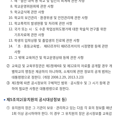
예ㆍ결산 내역 등 학교 및 법인의 회계에 관한 사항
학교운영위원회에 관한 사항
학교급식에 관한 사항
학교의 보건관리ㆍ환경위생 및 안전관리에 관한 사항
학교폭력의 발생현황 및 처리에 관한 사항
국가 또는 시ㆍ도 수준 학업성취도평가에 대한 학술적 연구를 위한
기초자료에 관한 사항
학생의 입학상황 및 졸업생의 진로에 관한 사항
「초ㆍ중등교육법」 제63조부터 제65조까지의 시정명령 등에 관한
사항
그 밖에 교육여건 및 학교운영상태 등에 관한 사항
②
교육감 및 교육부장관은 제1항제4호 및 제12호의 자료를 공개할 경우 개
별학교의 명칭은 제공하지 아니하며, 소재지에 관한 정보의 공개 범위는
대통령령으로 정한다. (개정 2008.2.29, 2013.3.23)
③
제1항에 따른 공시정보의 구체적인 범위ㆍ공시횟수 및 그 시기 등에 관
하여 필요한 사항은 대통령령으로 정한다.
제5조의2(유치원의 공시대상정보 등)
①
유치원의 장은 그 기관이 보유ㆍ관리하고 있는 다음 각 호의 정보를 매년
1회 이상 공시하여야 한다. 이 경우 그 유치원의 장은 공시정보를 교육감