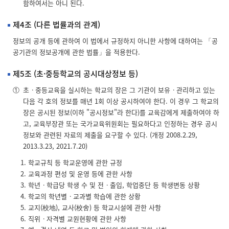
함하여서는 아니 된다.
한
후
에
제4조 (다른 법률과의 관계)
공
시
정보의 공개 등에 관하여 이 법에서 규정하지 아니한 사항에 대하여는 「공
항
목
공기관의 정보공개에 관한 법률」을 적용한다.
을
입
력
제5조 (초·중등학교의 공시대상정보 등)
해
주
①
초ㆍ중등교육을 실시하는 학교의 장은 그 기관이 보유ㆍ관리하고 있는
세
다음 각 호의 정보를 매년 1회 이상 공시하여야 한다. 이 경우 그 학교의
요.
장은 공시된 정보(이하 "공시정보"라 한다)를 교육감에게 제출하여야 하
고, 교육부장관 또는 국가교육위원회는 필요하다고 인정하는 경우 공시
정보와 관련된 자료의 제출을 요구할 수 있다. (개정 2008.2.29,
2013.3.23, 2021.7.20)
학교규칙 등 학교운영에 관한 규정
교육과정 편성 및 운영 등에 관한 사항
학년ㆍ학급당 학생 수 및 전ㆍ출입, 학업중단 등 학생변동 상황
학교의 학년별ㆍ교과별 학습에 관한 상황
교지(校地), 교사(校舍) 등 학교시설에 관한 사항
직위ㆍ자격별 교원현황에 관한 사항