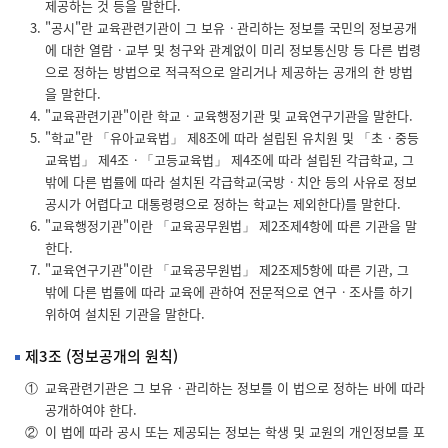
력
제공하는 것 등을 말한다.
하
"공시"란 교육관련기관이 그 보유ㆍ관리하는 정보를 국민의 정보공개
여
에 대한 열람ㆍ교부 및 청구와 관계없이 미리 정보통신망 등 다른 법령
야
하
으로 정하는 방법으로 적극적으로 알리거나 제공하는 공개의 한 방법
며
을 말한다.
자
동
"교육관련기관"이란 학교ㆍ교육행정기관 및 교육연구기관을 말한다.
완
"학교"란 「유아교육법」 제8조에 따라 설립된 유치원 및 「초ㆍ중등
성
기
교육법」 제4조ㆍ「고등교육법」 제4조에 따라 설립된 각급학교, 그
능
밖에 다른 법률에 따라 설치된 각급학교(국방ㆍ치안 등의 사유로 정보
을
제
공시가 어렵다고 대통령령으로 정하는 학교는 제외한다)를 말한다.
공
"교육행정기관"이란 「교육공무원법」 제2조제4항에 따른 기관을 말
합
니
한다.
다.
"교육연구기관"이란 「교육공무원법」 제2조제5항에 따른 기관, 그
학
교
밖에 다른 법률에 따라 교육에 관하여 전문적으로 연구ㆍ조사를 하기
명
위하여 설치된 기관을 말한다.
입
력
후
제3조 (정보공개의 원칙)
한
칸
①
교육관련기관은 그 보유ㆍ관리하는 정보를 이 법으로 정하는 바에 따라
띄
공개하여야 한다.
어
쓰
②
이 법에 따라 공시 또는 제공되는 정보는 학생 및 교원의 개인정보를 포
기