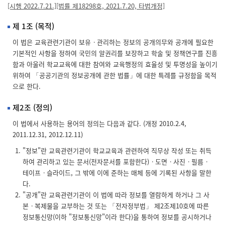
시
[시행 2022.7.21.][법률 제18298호, 2021.7.20, 타법개정]
한
국
성
제 1조 (목적)
별
학
이 법은 교육관련기관이 보유ㆍ관리하는 정보의 공개의무와 공개에 필요한
생
기본적인 사항을 정하여 국민의 알권리를 보장하고 학술 및 정책연구를 진흥
수.
한
함과 아울러 학교교육에 대한 참여와 교육행정의 효율성 및 투명성을 높이기
국
위하여 「공공기관의 정보공개에 관한 법률」에 대한 특례를 규정함을 목적
초
등
으로 한다.
학
교
제2조 (정의)
성
별
학
이 법에서 사용하는 용어의 정의는 다음과 같다. (개정 2010.2.4,
생
2011.12.31, 2012.12.11)
수.
공
"정보"란 교육관련기관이 학교교육과 관련하여 직무상 작성 또는 취득
시
항
하여 관리하고 있는 문서(전자문서를 포함한다)ㆍ도면ㆍ사진ㆍ필름ㆍ
목
테이프ㆍ슬라이드, 그 밖에 이에 준하는 매체 등에 기록된 사항을 말한
명
은
다.
정
"공개"란 교육관련기관이 이 법에 따라 정보를 열람하게 하거나 그 사
확
하
본ㆍ복제물을 교부하는 것 또는 「전자정부법」 제2조제10호에 따른
게
정보통신망(이하 "정보통신망"이라 한다)을 통하여 정보를 공시하거나
입