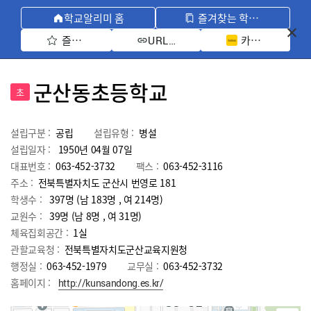
학교알리미 홈
즐겨찾는 학교 모아보기
즐겨찾기 선택
카카오톡 공유 
URL 복사
군산동초등학교
초
설립구분 :
공립
설립유형 :
병설
설립일자 :
1950년 04월 07일
대표번호 :
063-452-3732
팩스 :
063-452-3116
주소 :
전북특별자치도 군산시 번영로 181
학생수 :
397명 (남 183명 , 여 214명)
교원수 :
39명
(남
8
명 , 여
31
명)
체육집회공간 :
1실
관할교육청 :
전북특별자치도군산교육지원청
행정실 :
063-452-1979
교무실 :
063-452-3732
홈페이지 :
http://kunsandong.es.kr/