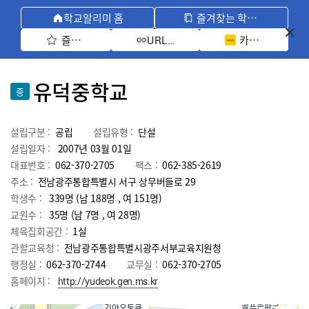
학교알리미 홈
즐겨찾는 학교 모아보기
즐겨찾기 선택
카카오톡 공유 
URL 복사
유덕중학교
중
설립구분 :
공립
설립유형 :
단설
설립일자 :
2007년 03월 01일
대표번호 :
062-370-2705
팩스 :
062-385-2619
주소 :
전남광주통합특별시 서구 상무버들로 29
학생수 :
339명 (남 188명 , 여 151명)
교원수 :
35명
(남
7
명 , 여
28
명)
체육집회공간 :
1실
관할교육청 :
전남광주통합특별시광주서부교육지원청
행정실 :
062-370-2744
교무실 :
062-370-2705
홈페이지 :
http://yudeok.gen.ms.kr