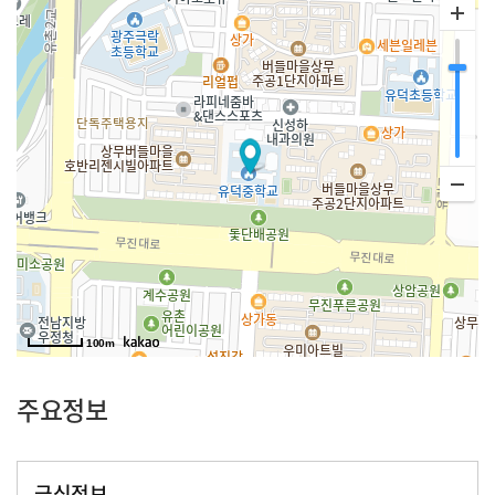
100m
주요정보
급식정보