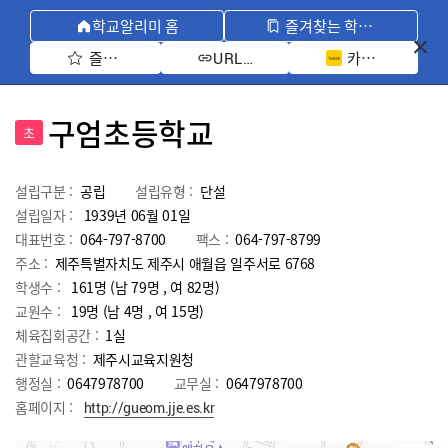
학교알리미 홈
즐겨찾는 학교 모아보기
즐겨찾기 선택
카카오톡 공유 
URL 복사
구엄초등학교
초
설립구분 :
공립
설립유형 :
단설
설립일자 :
1939년 06월 01일
대표번호 :
064-797-8700
팩스 :
064-797-8799
주소 :
제주특별자치도 제주시 애월읍 일주서로 6768
학생수 :
161명 (남 79명 , 여 82명)
교원수 :
19명
(남
4
명 , 여
15
명)
체육집회공간 :
1실
관할교육청 :
제주시교육지원청
행정실 :
0647978700
교무실 :
0647978700
홈페이지 :
http://gueom.jje.es.kr