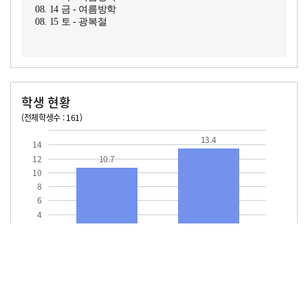
08. 14 금 - 여름방학
08. 15 토 - 광복절
학생 현황
(전체학생수 : 161)
교원1인당 학생수
학급당학생수
10.7
13.4
13.4
14
12
10.7
10
8
6
4
2
교원1인당
학급당학생수
학생수