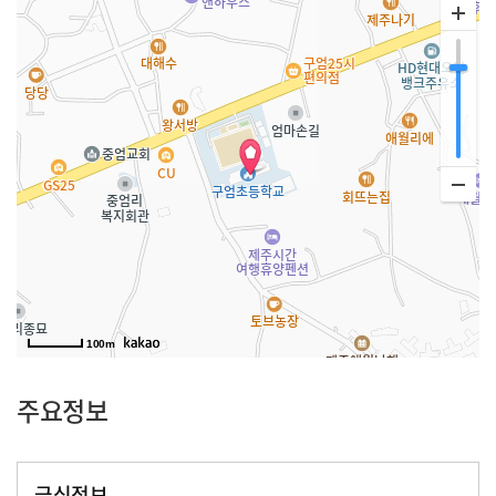
100m
주요정보
급식정보