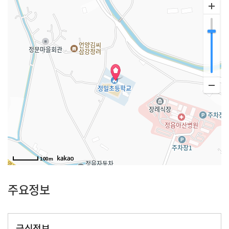
100m
주요정보
급식정보