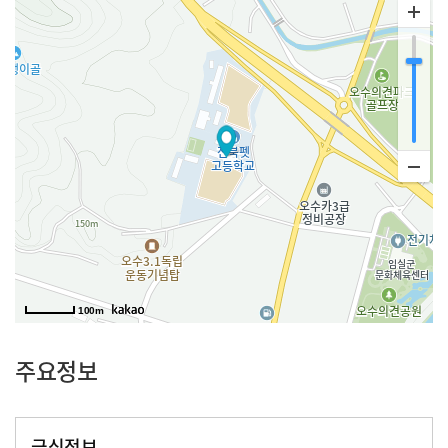
100m
주요정보
급식정보