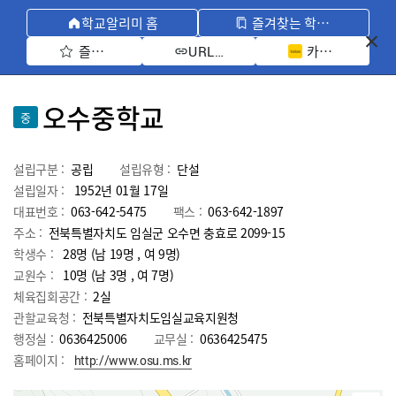
학교알리미 홈
즐겨찾는 학교 모아보기
즐겨찾기 선택
카카오톡 공유 
URL 복사
오수중학교
중
설립구분 :
공립
설립유형 :
단설
설립일자 :
1952년 01월 17일
대표번호 :
063-642-5475
팩스 :
063-642-1897
주소 :
전북특별자치도 임실군 오수면 충효로 2099-15
학생수 :
28명 (남 19명 , 여 9명)
교원수 :
10명
(남
3
명 , 여
7
명)
체육집회공간 :
2실
관할교육청 :
전북특별자치도임실교육지원청
행정실 :
0636425006
교무실 :
0636425475
홈페이지 :
http://www.osu.ms.kr