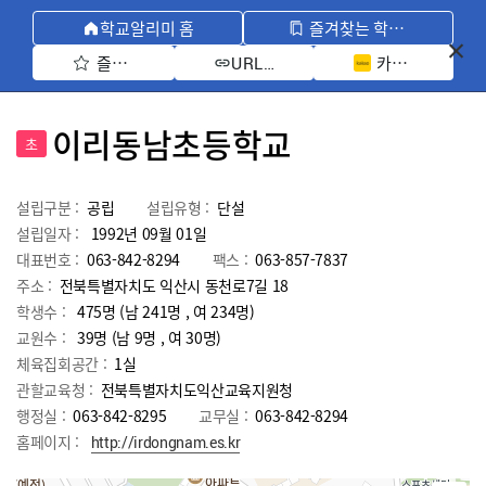
학교알리미 홈
즐겨찾는 학교 모아보기
즐겨찾기 선택
카카오톡 공유 
URL 복사
이리동남초등학교
초
설립구분 :
공립
설립유형 :
단설
설립일자 :
1992년 09월 01일
대표번호 :
063-842-8294
팩스 :
063-857-7837
주소 :
전북특별자치도 익산시 동천로7길 18
학생수 :
475명 (남 241명 , 여 234명)
교원수 :
39명
(남
9
명 , 여
30
명)
체육집회공간 :
1실
관할교육청 :
전북특별자치도익산교육지원청
행정실 :
063-842-8295
교무실 :
063-842-8294
홈페이지 :
http://irdongnam.es.kr