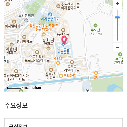
100m
주요정보
급식정보