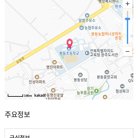
100m
주요정보
급식정보