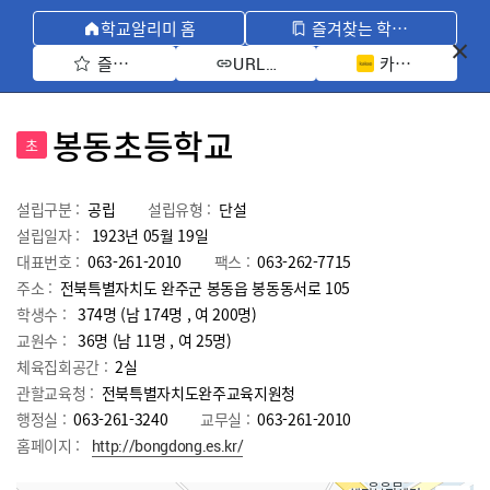
학교알리미 홈
즐겨찾는 학교 모아보기
즐겨찾기 선택
카카오톡 공유 
URL 복사
봉동초등학교
초
설립구분 :
공립
설립유형 :
단설
설립일자 :
1923년 05월 19일
대표번호 :
063-261-2010
팩스 :
063-262-7715
주소 :
전북특별자치도 완주군 봉동읍 봉동동서로 105
학생수 :
374명 (남 174명 , 여 200명)
교원수 :
36명
(남
11
명 , 여
25
명)
체육집회공간 :
2실
관할교육청 :
전북특별자치도완주교육지원청
행정실 :
063-261-3240
교무실 :
063-261-2010
홈페이지 :
http://bongdong.es.kr/