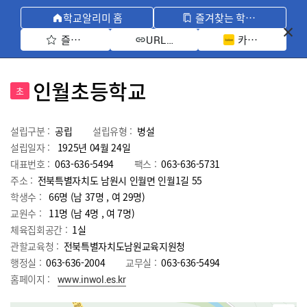
학교알리미 홈
즐겨찾는 학교 모아보기
즐겨찾기 선택
카카오톡 공유 
URL 복사
인월초등학교
초
설립구분 :
공립
설립유형 :
병설
설립일자 :
1925년 04월 24일
대표번호 :
063-636-5494
팩스 :
063-636-5731
주소 :
전북특별자치도 남원시 인월면 인월1길 55
학생수 :
66명 (남 37명 , 여 29명)
교원수 :
11명
(남
4
명 , 여
7
명)
체육집회공간 :
1실
관할교육청 :
전북특별자치도남원교육지원청
행정실 :
063-636-2004
교무실 :
063-636-5494
홈페이지 :
www.inwol.es.kr