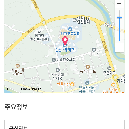
100m
주요정보
급식정보