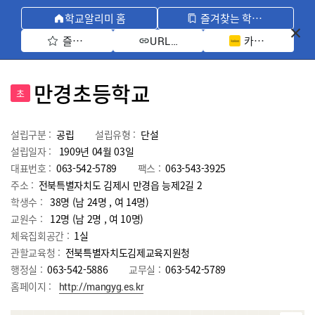
학교알리미 홈
즐겨찾는 학교 모아보기
즐겨찾기 선택
카카오톡 공유 
URL 복사
만경초등학교
초
설립구분 :
공립
설립유형 :
단설
설립일자 :
1909년 04월 03일
대표번호 :
063-542-5789
팩스 :
063-543-3925
주소 :
전북특별자치도 김제시 만경읍 능제2길 2
학생수 :
38명 (남 24명 , 여 14명)
교원수 :
12명
(남
2
명 , 여
10
명)
체육집회공간 :
1실
관할교육청 :
전북특별자치도김제교육지원청
행정실 :
063-542-5886
교무실 :
063-542-5789
홈페이지 :
http://mangyg.es.kr