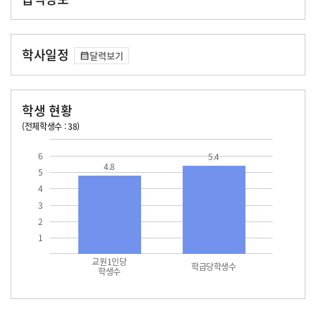
학사일정
달력보기
학생 현황
(전체학생수 : 38)
교원1인당 학생수
학급당학생수
6
5.4
4.8
5
4
3
2
1
교원1인당
학급당학생수
학생수