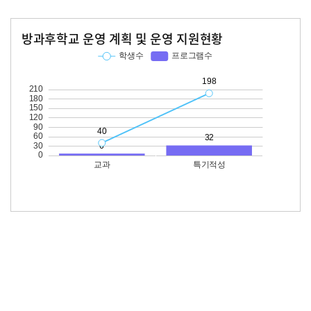
방과후학교 운영 계획 및 운영 지원현황
교과
특기적성
학생수
프로그램수
학생수
프로그램수
40
198
32
도서관 이용 현황(1인당)
장서수
대출자료수
191.9
24.9
191.9
200
160