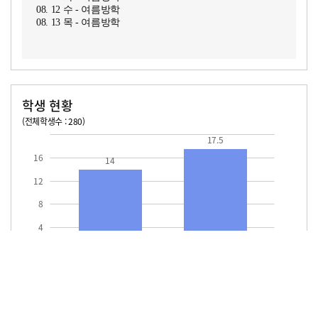
08. 12 수 - 여름방학
08. 13 목 - 여름방학
학생 현황
(전체학생수 : 280)
교원1인당 학생수
학급당학생수
14
17.5
17.5
16
14
12
8
4
교원1인당
학급당학생수
학생수