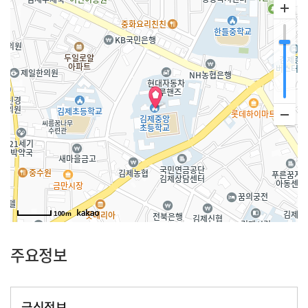
100m
주요정보
급식정보