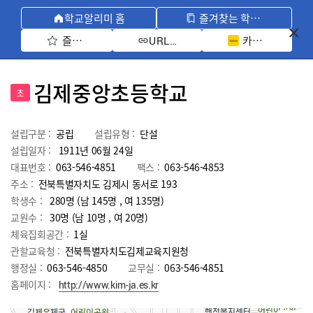
학교알리미 홈
즐겨찾는 학교 모아보기
즐겨찾기 선택
카카오톡 공유 
URL 복사
김제중앙초등학교
초
설립구분 :
공립
설립유형 :
단설
설립일자 :
1911년 06월 24일
대표번호 :
063-546-4851
팩스 :
063-546-4853
주소 :
전북특별자치도 김제시 동서로 193
학생수 :
280명 (남 145명 , 여 135명)
교원수 :
30명
(남
10
명 , 여
20
명)
체육집회공간 :
1실
관할교육청 :
전북특별자치도김제교육지원청
행정실 :
063-546-4850
교무실 :
063-546-4851
홈페이지 :
http://www.kim-ja.es.kr