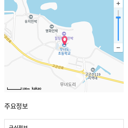
100m
주요정보
급식정보