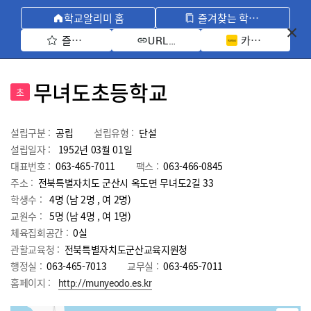
학교알리미 홈
즐겨찾는 학교 모아보기
즐겨찾기 선택
카카오톡 공유 
URL 복사
무녀도초등학교
초
설립구분 :
공립
설립유형 :
단설
설립일자 :
1952년 03월 01일
대표번호 :
063-465-7011
팩스 :
063-466-0845
주소 :
전북특별자치도 군산시 옥도면 무녀도2길 33
학생수 :
4명 (남 2명 , 여 2명)
교원수 :
5명
(남
4
명 , 여
1
명)
체육집회공간 :
0실
관할교육청 :
전북특별자치도군산교육지원청
행정실 :
063-465-7013
교무실 :
063-465-7011
홈페이지 :
http://munyeodo.es.kr