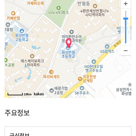
100m
주요정보
급식정보