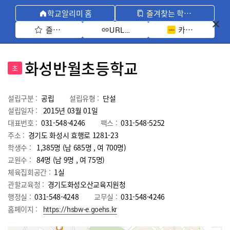
학교알리미 홈
즐겨찾는 학교 모아보기
즐겨찾기 선택
카카오톡 공유 
URL 복사
화성반월초등학교
초
설립구분 :
공립
설립유형 :
단설
설립일자 :
2015년 03월 01일
대표번호 :
031-548-4246
팩스 :
031-548-5252
주소 :
경기도 화성시 효행로 1281-23
학생수 :
1,385명 (남 685명 , 여 700명)
교원수 :
84명
(남
9
명 , 여
75
명)
체육집회공간 :
1실
관할교육청 :
경기도화성오산교육지원청
행정실 :
031-548-4248
교무실 :
031-548-4246
홈페이지 :
https://hsbw-e.goehs.kr