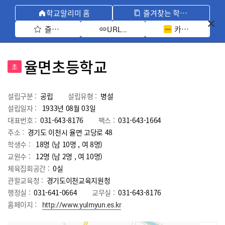
학교알리미 홈
즐겨찾는 학교 모아보기
즐겨찾기 선택
카카오톡 공유 
URL 복사
율면초등학교
초
설립구분 :
공립
설립유형 :
병설
설립일자 :
1933년 08월 03일
대표번호 :
031-643-8176
팩스 :
031-643-1664
주소 :
경기도 이천시 율면 고당로 48
학생수 :
18명 (남 10명 , 여 8명)
교원수 :
12명
(남
2
명 , 여
10
명)
체육집회공간 :
0실
관할교육청 :
경기도이천교육지원청
행정실 :
031-641-0664
교무실 :
031-643-8176
홈페이지 :
http://www.yulmyun.es.kr