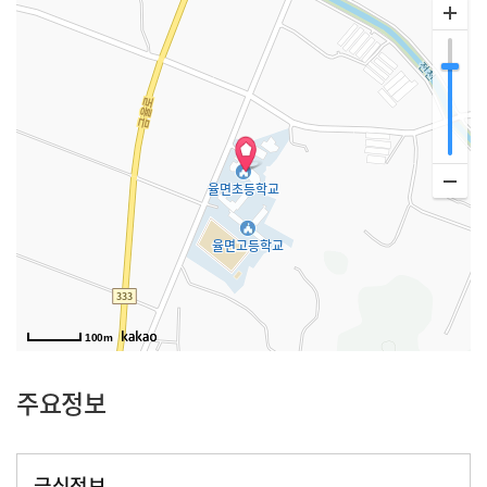
100m
주요정보
급식정보