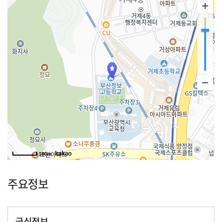
100m
주요정보
급식정보