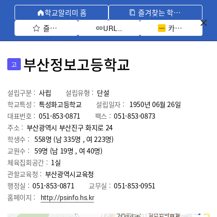
학교알리미 홈
즐겨찾는 학교 모아보기
즐겨찾기 선택
카카오톡 공유 
URL 복사
부산정보고등학교
고
설립구분 :
사립
설립유형 :
단설
학교특성 :
특성화고등학교
설립일자 :
1950년 06월 26일
대표번호 :
051-853-0871
팩스 :
051-853-0873
주소 :
부산광역시 부산진구 화지로 24
학생수 :
558명 (남 335명 , 여 223명)
교원수 :
59명
(남
19
명 , 여
40
명)
체육집회공간 :
1실
관할교육청 :
부산광역시교육청
행정실 :
051-853-0871
교무실 :
051-853-0951
홈페이지 :
http://psinfo.hs.kr