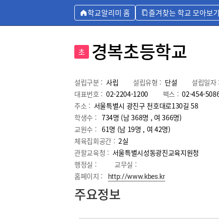
학교알리미 홈
즐겨찾는 학교 모아보
경복초등학교
초
설립구분 :
사립
설립유형 :
단설
설립일자 
대표번호 :
02-2204-1200
팩스 :
02-454-508
주소 :
서울특별시 광진구 천호대로130길 58
학생수 :
734명 (남 368명 , 여 366명)
교원수 :
61명
(남
19
명 , 여
42
명)
체육집회공간 :
2실
관할교육청 :
서울특별시성동광진교육지원청
행정실 :
교무실 :
홈페이지 :
http://www.kbes.kr
주요정보