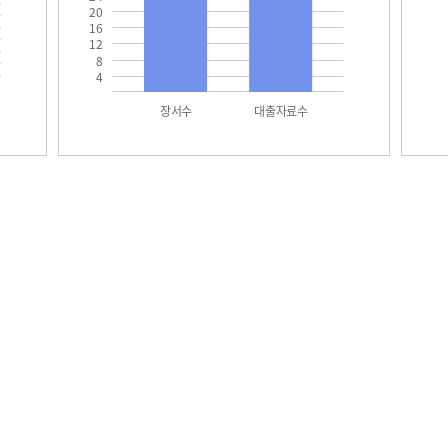
20
16
12
8
4
장서수
대출자료수
택
학생현황
교원현황
교육과정 편성ㆍ운영 및 평가에 관한 사항
수업일수 및 수업시수 현황
교운영위원회 구성현황
위반내용 및 조치결과