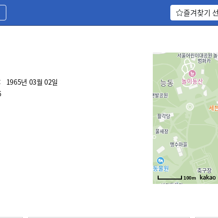
기
즐겨찾기 
:
1965년 03월 02일
6
100m