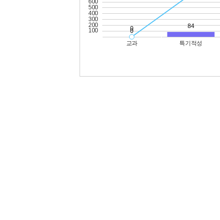
공시정보
선
교육활동
교육여건
학교규칙 및 학교운영에 관한 규정
학교
교육운영 특색사업 계획
학
방과후학교 운영 계획 및 운영ㆍ지원현황