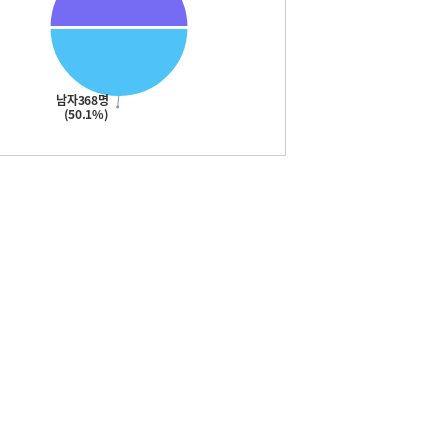
남자368명
(50.1%)
예결산현황
학업성취사항
수업공개 계획
동아리 활동 현황