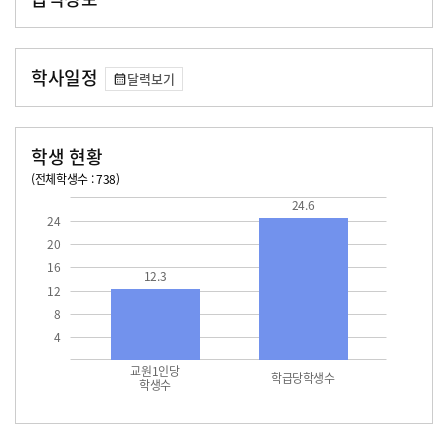
학사일정
달력보기
학생 현황
(전체학생수 : 738)
교원1인당 학생수
학급당학생수
12.3
24.6
24.6
24
20
16
12.3
12
8
4
교원1인당
학급당학생수
학생수