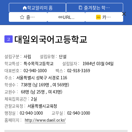
학교알리미 홈
즐겨찾는 학교 모아보기
즐겨찾기 선택
카카오톡 공유 
URL 복사
대일외국어고등학교
고
설립구분 :
사립
설립유형 :
단설
학교특성 :
특수목적고등학교
설립일자 :
1984년 03월 04일
대표번호 :
02-940-1000
팩스 :
02-918-3169
주소 :
서울특별시 성북구 서경로 116
학생수 :
738명 (남 169명 , 여 569명)
교원수 :
68명
(남
25
명 , 여
43
명)
체육집회공간 :
2실
관할교육청 :
서울특별시교육청
행정실 :
02-940-1000
교무실 :
02-940-1000
홈페이지 :
http://www.daeil.or.kr/