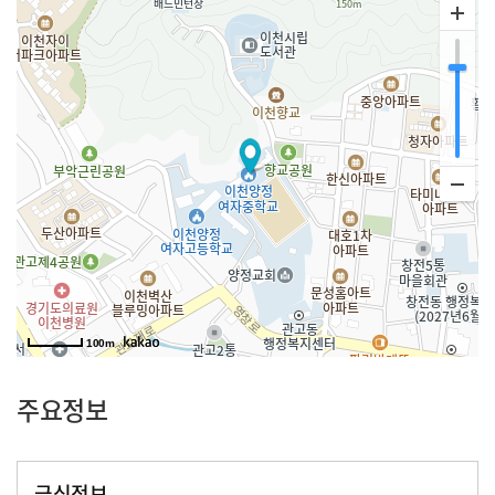
100m
주요정보
급식정보