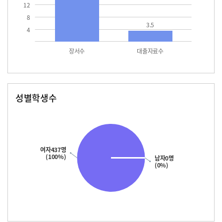
12
8
3.5
4
장서수
대출자료수
성별학생수
남자
여자
437.0
여자437명
(100%)
남자0명
(0%)