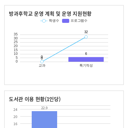
방과후학교 운영 계획 및 운영 지원현황
교과
특기적성
학생수
프로그램수
학생수
프로그램수
32
도서관 이용 현황(1인당)
장서수
대출자료수
22.9
22.9
24
20
16