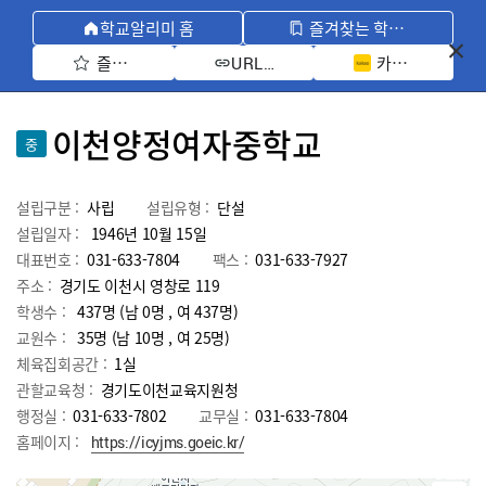
학교알리미 홈
즐겨찾는 학교 모아보기
즐겨찾기 선택
카카오톡 공유 
URL 복사
이천양정여자중학교
중
설립구분 :
사립
설립유형 :
단설
설립일자 :
1946년 10월 15일
대표번호 :
031-633-7804
팩스 :
031-633-7927
주소 :
경기도 이천시 영창로 119
학생수 :
437명 (남 0명 , 여 437명)
교원수 :
35명
(남
10
명 , 여
25
명)
체육집회공간 :
1실
관할교육청 :
경기도이천교육지원청
행정실 :
031-633-7802
교무실 :
031-633-7804
홈페이지 :
https://icyjms.goeic.kr/