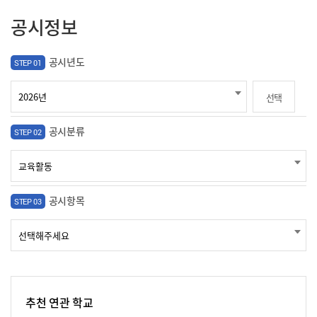
공시정보
공시년도
STEP 01
선택
공시분류
STEP 02
공시항목
STEP 03
추천 연관 학교