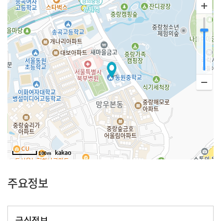
100m
주요정보
급식정보