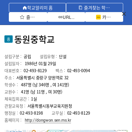
학교알리미 홈
즐겨찾는 학교 모아보기
즐겨찾기 선택
카카오톡 공유 
URL 복사
동원중학교
중
설립구분 :
공립
설립유형 :
단설
설립일자 :
1986년 01월 29일
대표번호 :
02-493-8129
팩스 :
02-493-0094
주소 :
서울특별시 중랑구 양원역로 32
학생수 :
487명 (남 346명 , 여 141명)
교원수 :
41명
(남
11
명 , 여
30
명)
체육집회공간 :
1실
관할교육청 :
서울특별시동부교육지원청
행정실 :
02-493-8198
교무실 :
02-493-8129
홈페이지 :
http://dongwon.sen.ms.kr