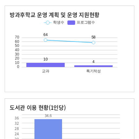
방과후학교 운영 계획 및 운영 지원현황
교과
특기적성
학생수
프로그램수
학생수
프로그램수
64
10
58
도서관 이용 현황(1인당)
장서수
대출자료수
34.6
34.6
36
32
28
24