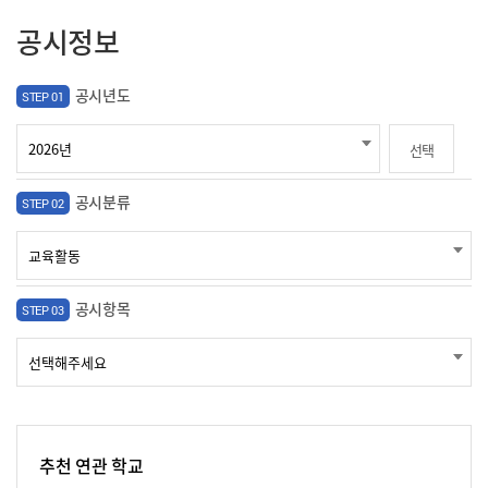
공시정보
공시년도
STEP 01
선택
공시분류
STEP 02
공시항목
STEP 03
추천 연관 학교