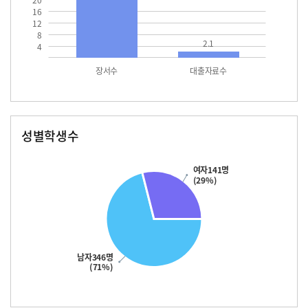
20
16
12
8
2.1
4
장서수
대출자료수
성별학생수
남자
여자
346.0
141.0
여자141명
(29%)
남자346명
(71%)