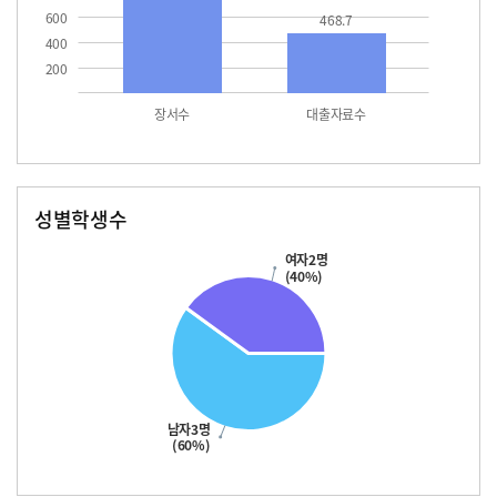
600
468.7
400
200
장서수
대출자료수
성별학생수
남자
여자
여자2명
(40%)
남자3명
(60%)