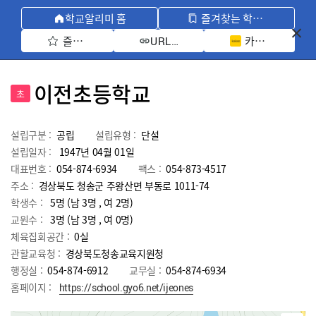
학교알리미 홈
즐겨찾는 학교 모아보기
즐겨찾기 선택
카카오톡 공유 
URL 복사
이전초등학교
초
설립구분 :
공립
설립유형 :
단설
설립일자 :
1947년 04월 01일
대표번호 :
054-874-6934
팩스 :
054-873-4517
주소 :
경상북도 청송군 주왕산면 부동로 1011-74
학생수 :
5명 (남 3명 , 여 2명)
교원수 :
3명
(남
3
명 , 여
0
명)
체육집회공간 :
0실
관할교육청 :
경상북도청송교육지원청
행정실 :
054-874-6912
교무실 :
054-874-6934
홈페이지 :
https://school.gyo6.net/ijeones