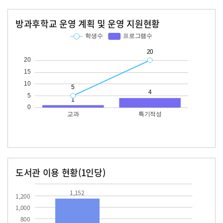
방과후학교 운영 계획 및 운영 지원현황
교과
특기적성
학생수
프로그램수
학생수
프로그램수
20
도서관 이용 현황(1인당)
장서수
대출자료수
1152.0
468.7
1,152
1,200
1,000
800