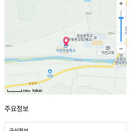
100m
주요정보
급식정보