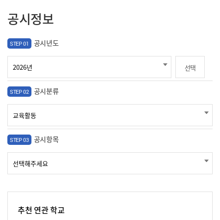
공시정보
공시년도
STEP 01
선택
공시분류
STEP 02
공시항목
STEP 03
추천 연관 학교