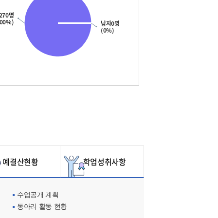
270명
100%)
남자0명
(0%)
예결산현황
학업성취사항
수업공개 계획
동아리 활동 현황