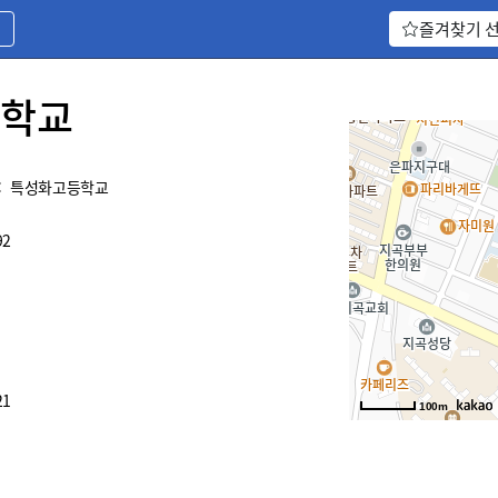
기
즐겨찾기 
학교
:
특성화고등학교
92
21
100m