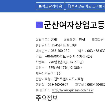
학교알리미 홈
즐겨찾는 학교 모아보
군산여자상업고등
고
설립구분 :
공립
설립유형 :
단설
학교특성 
설립일자 :
1945년 10월 10일
대표번호 :
063-460-0321
팩스 :
063-468-63
주소 :
전북특별자치도 군산시 신지길 42-8
학생수 :
270명 (남 0명 , 여 270명)
교원수 :
53명
(남
17
명 , 여
36
명)
체육집회공간 :
1실
관할교육청 :
전북특별자치도교육청
행정실 :
063-460-0307
교무실 :
063-460-03
홈페이지 :
http://www.gunsan-gch.hs.kr
주요정보