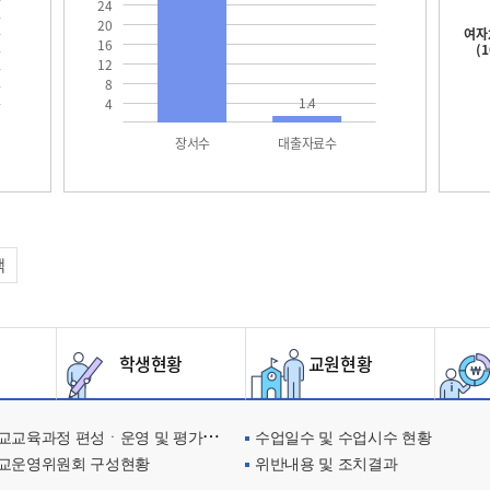
24
20
여자
16
(
12
8
1.4
4
장서수
대출자료수
택
학생현황
교원현황
교육과정 편성ㆍ운영 및 평가에 관한 사항
수업일수 및 수업시수 현황
교운영위원회 구성현황
위반내용 및 조치결과