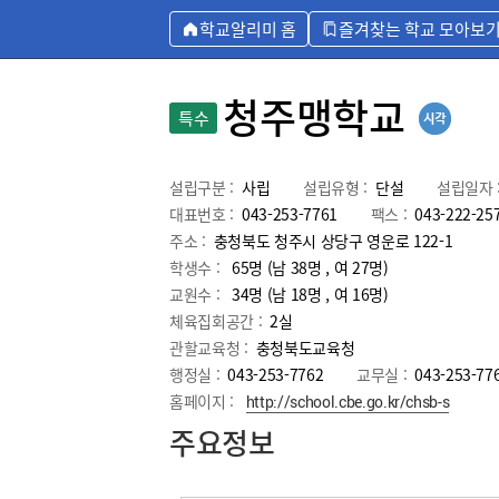
학교알리미 홈
즐겨찾는 학교 모아보
청주맹학교
특수
설립구분 :
사립
설립유형 :
단설
설립일자 
대표번호 :
043-253-7761
팩스 :
043-222-25
주소 :
충청북도 청주시 상당구 영운로 122-1
학생수 :
65명 (남 38명 , 여 27명)
교원수 :
34명
(남
18
명 , 여
16
명)
체육집회공간 :
2실
관할교육청 :
충청북도교육청
행정실 :
043-253-7762
교무실 :
043-253-77
홈페이지 :
http://school.cbe.go.kr/chsb-s
주요정보