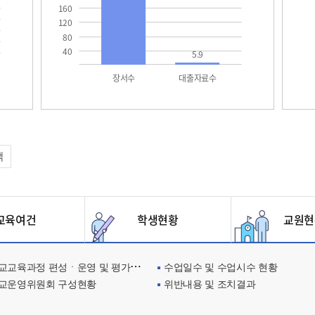
160
120
80
40
5.9
장서수
대출자료수
택
육여건
학생현황
교원현
교육과정 편성ㆍ운영 및 평가에 관한 사항
수업일수 및 수업시수 현황
교운영위원회 구성현황
위반내용 및 조치결과