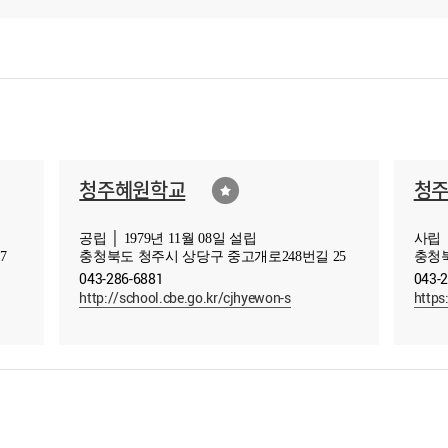
청주혜원학교
청
공립 │ 1979년 11월 08일 설립
사립 │
7
충청북도 청주시 상당구 중고개로248번길 25
충청북
043-286-6881
043-
http://school.cbe.go.kr/cjhyewon-s
https