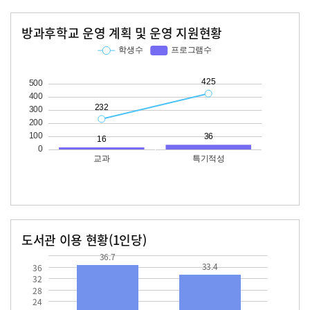
방과후학교 운영 계획 및 운영 지원현황
교과
특기적성
학생수
프로그램수
학생수
프로그램수
232
16
425
36
도서관 이용 현황(1인당)
장서수
대출자료수
36.7
33.4
36.7
33.4
36
32
28
24