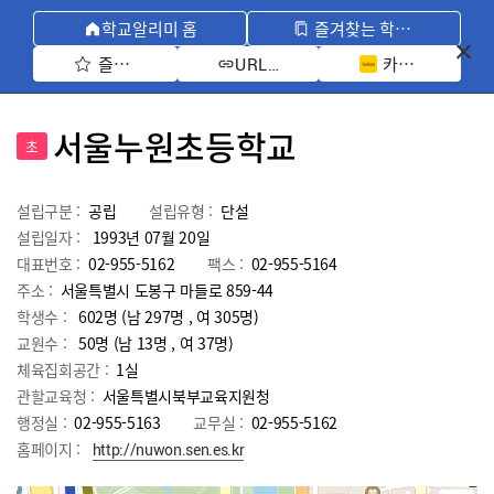
학교알리미 홈
즐겨찾는 학교 모아보기
즐겨찾기 선택
카카오톡 공유 
URL 복사
서울누원초등학교
초
설립구분 :
공립
설립유형 :
단설
설립일자 :
1993년 07월 20일
대표번호 :
02-955-5162
팩스 :
02-955-5164
주소 :
서울특별시 도봉구 마들로 859-44
학생수 :
602명 (남 297명 , 여 305명)
교원수 :
50명
(남
13
명 , 여
37
명)
체육집회공간 :
1실
관할교육청 :
서울특별시북부교육지원청
행정실 :
02-955-5163
교무실 :
02-955-5162
홈페이지 :
http://nuwon.sen.es.kr