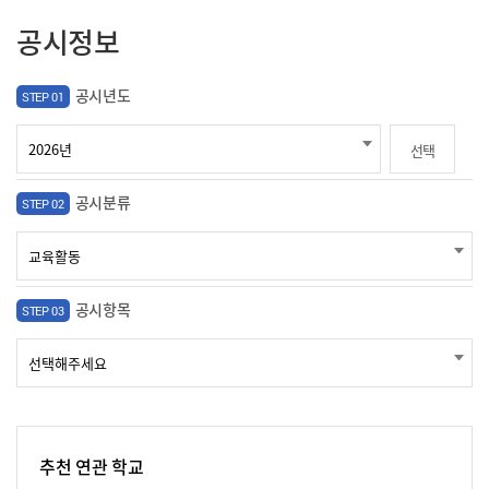
공시정보
공시년도
STEP 01
선택
공시분류
STEP 02
공시항목
STEP 03
추천 연관 학교