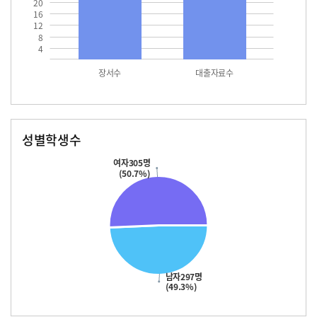
20
16
12
8
4
장서수
대출자료수
성별학생수
남자
여자
297.0
305.0
여자305명
(50.7%)
남자297명
(49.3%)