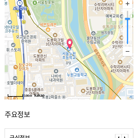
100m
주요정보
급식정보