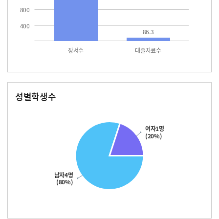
800
400
86.3
장서수
대출자료수
성별학생수
남자
여자
여자1명
(20%)
남자4명
(80%)