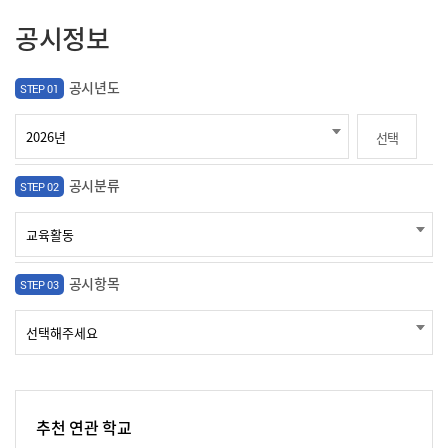
공시정보
공시년도
STEP 01
선택
공시분류
STEP 02
공시항목
STEP 03
추천 연관 학교