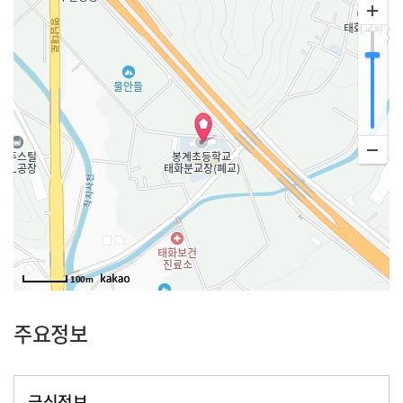
100m
주요정보
급식정보