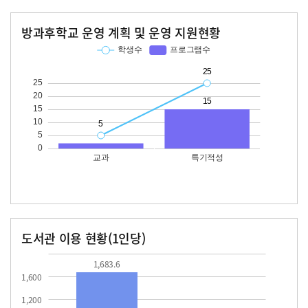
방과후학교 운영 계획 및 운영 지원현황
교과
특기적성
학생수
프로그램수
학생수
프로그램수
25
15
도서관 이용 현황(1인당)
장서수
대출자료수
1683.6
86.3
1,683.6
1,600
1,200