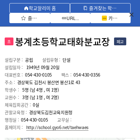
학교알리미 홈
즐겨찾는 학교 모아보기
즐겨찾기 선택
카카오톡 공유 
URL 복사
봉계초등학교태화분교장
초
폐교
설립구분 :
공립
설립유형 :
단설
설립일자 :
1949년 09월 20일
대표번호 :
054-430-0105
팩스 :
054-430-0356
주소 :
경상북도 김천시 봉산면 봉산1로 43
학생수 :
5명 (남 4명 , 여 1명)
교원수 :
3명
(남
1
명 , 여
2
명)
체육집회공간 :
0실
관할교육청 :
경상북도김천교육지원청
행정실 :
054-430-0105
교무실 :
홈페이지 :
http://school.gyo6.net/taehwaes