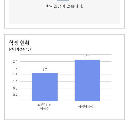
학사일정이 없습니다.
학생 현황
(전체학생수 : 5)
교원1인당 학생수
학급당학생수
2.5
2.4
2
1.7
1.6
1.2
0.8
0.4
교원1인당
학급당학생수
학생수