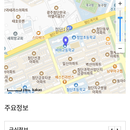
100m
주요정보
급식정보