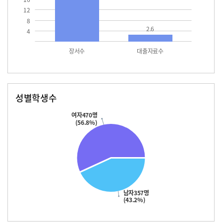
12
8
2.6
4
장서수
대출자료수
성별학생수
남자
여자
357.0
470.0
여자470명
(56.8%)
남자357명
(43.2%)