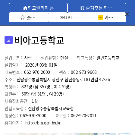
학교알리미 홈
즐겨찾는 학교 모아보기
즐겨찾기 선택
카카오톡 공유 
URL 복사
비아고등학교
고
설립구분 :
사립
설립유형 :
단설
학교특성 :
일반고등학교
설립일자 :
2020년 03월 01일
대표번호 :
062-970-2000
팩스 :
062-973-9668
주소 :
전남광주통합특별시 광산구 첨단중앙로181번길 42-26
학생수 :
827명 (남 357명 , 여 470명)
교원수 :
60명
(남
31
명 , 여
29
명)
체육집회공간 :
1실
관할교육청 :
전남광주통합특별시교육청
행정실 :
062-970-2000
교무실 :
062-970-2021
홈페이지 :
http://bia.gen.hs.kr