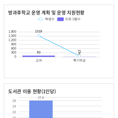
방과후학교 운영 계획 및 운영 지원현황
교과
특기적성
학생수
프로그램수
학생수
프로그램수
1519
93
71
도서관 이용 현황(1인당)
장서수
대출자료수
27.8
27.8
28
24
20
16