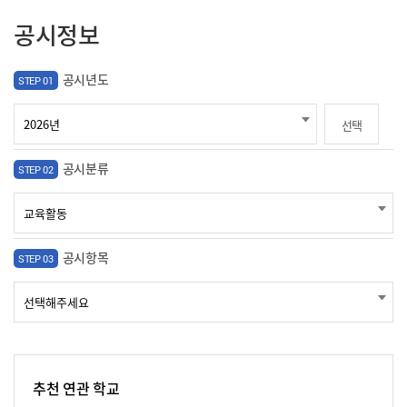
공시정보
공시년도
STEP 01
선택
공시분류
STEP 02
공시항목
STEP 03
추천 연관 학교