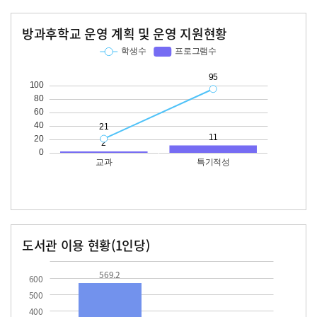
방과후학교 운영 계획 및 운영 지원현황
교과
특기적성
학생수
프로그램수
학생수
프로그램수
21
95
11
도서관 이용 현황(1인당)
장서수
대출자료수
569.2
34.1
569.2
600
500
400