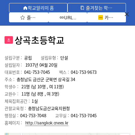
학교알리미 홈
즐겨찾는 학교 모아보기
즐겨찾기 선택
카카오톡 공유 
URL 복사
상곡초등학교
초
설립구분 :
공립
설립유형 :
단설
설립일자 :
1937년 04월 20일
대표번호 :
041-753-7045
팩스 :
041-753-9673
주소 :
충청남도 금산군 군북면 상곡길 34
학생수 :
21명 (남 10명 , 여 11명)
교원수 :
11명
(남
8
명 , 여
3
명)
체육집회공간 :
1실
관할교육청 :
충청남도금산교육지원청
행정실 :
041-753-7048
교무실 :
041-753-7045
홈페이지 :
http://sangkok.cnees.kr