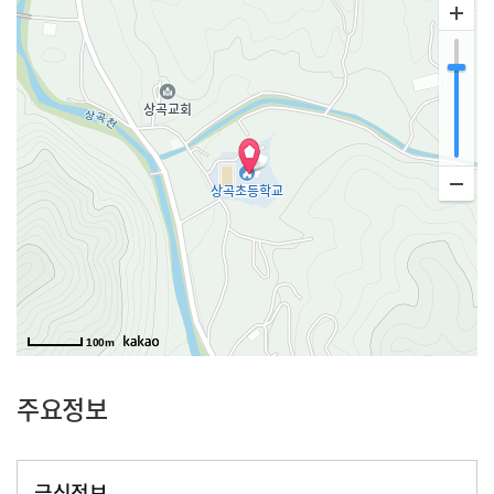
100m
주요정보
급식정보