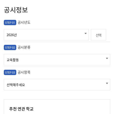
공시정보
공시년도
STEP 01
선택
공시분류
STEP 02
공시항목
STEP 03
추천 연관 학교