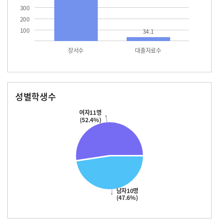
300
200
100
34.1
장서수
대출자료수
성별학생수
남자
여자
10.0
11.0
여자11명
(52.4%)
남자10명
(47.6%)