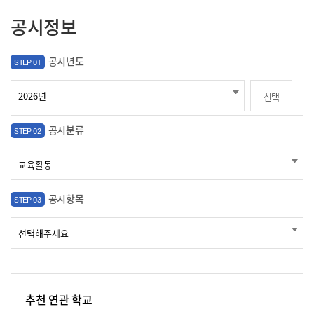
공시정보
공시년도
STEP 01
선택
공시분류
STEP 02
공시항목
STEP 03
추천 연관 학교