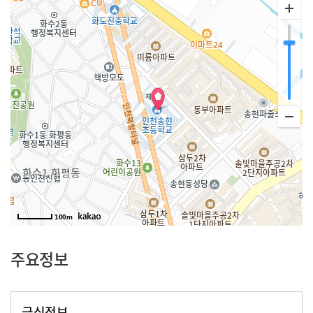
100m
주요정보
급식정보