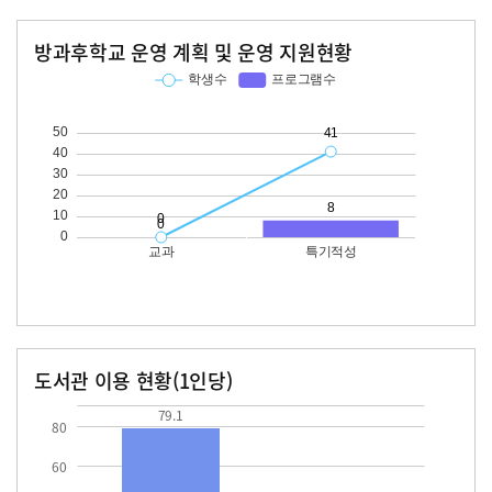
방과후학교 운영 계획 및 운영 지원현황
교과
특기적성
학생수
프로그램수
학생수
프로그램수
41
도서관 이용 현황(1인당)
장서수
대출자료수
79.1
30.6
79.1
80
60