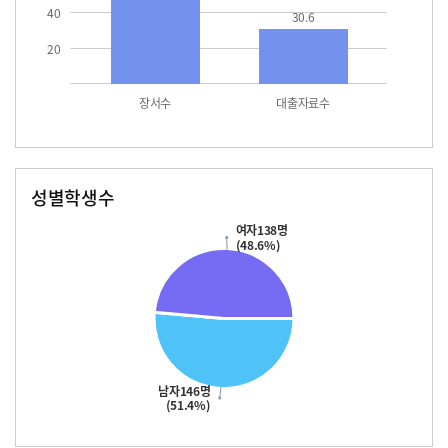
40
30.6
20
장서수
대출자료수
성별학생수
남자
여자
146.0
138.0
여자138명
(48.6%)
남자146명
(51.4%)