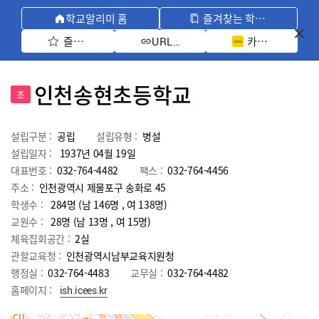
학교알리미 홈
즐겨찾는 학교 모아보기
즐겨찾기 선택
카카오톡 공유 
URL 복사
인천송현초등학교
초
설립구분 :
공립
설립유형 :
병설
설립일자 :
1937년 04월 19일
대표번호 :
032-764-4482
팩스 :
032-764-4456
주소 :
인천광역시 제물포구 송화로 45
학생수 :
284명 (남 146명 , 여 138명)
교원수 :
28명
(남
13
명 , 여
15
명)
체육집회공간 :
2실
관할교육청 :
인천광역시남부교육지원청
행정실 :
032-764-4483
교무실 :
032-764-4482
홈페이지 :
ish.icees.kr