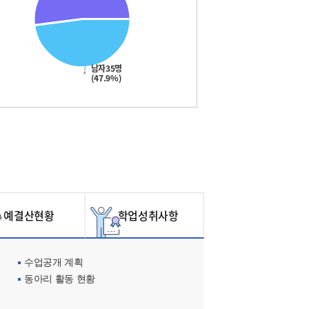
남자35명
(47.9%)
예결산현황
학업성취사항
수업공개 계획
동아리 활동 현황