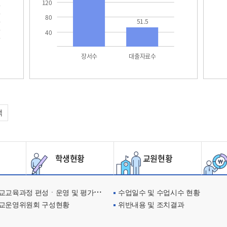
120
80
51.5
40
장서수
대출자료수
택
학생현황
교원현황
교육과정 편성ㆍ운영 및 평가에 관한 사항
수업일수 및 수업시수 현황
교운영위원회 구성현황
위반내용 및 조치결과