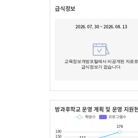
급식정보
2026. 07. 30 ~ 2026. 08. 13
교육정보개방포털에서 비공개된 자료
급식정보가 없습니다.
방과후학교 운영 계획 및 운영 지원
교과
특기적성
학생수
프로그램수
학생수
프로그램수
111
11
179
14