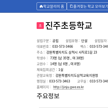
학교알리미 홈
즐겨찾는 학교 모아보
진주초등학교
초
설립구분 :
공립
설립유형 :
단설
설립일자 
대표번호 :
033-573-3466
팩스 :
033-573-34
주소 :
강원특별자치도 삼척시 사직로1길 23
학생수 :
73명 (남 35명 , 여 38명)
교원수 :
14명
(남
6
명 , 여
8
명)
체육집회공간 :
1실
관할교육청 :
강원특별자치도삼척교육지원청
행정실 :
033-573-3463
교무실 :
033-573-34
홈페이지 :
http://jinju.gwe.es.kr
주요정보