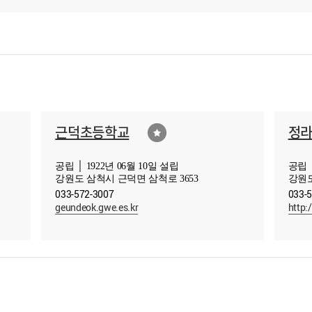
근덕초등학교
정
공립 │ 1922년 06월 10일 설립
공립 │
강원도 삼척시 근덕면 삼척로 3653
강원도
033-572-3007
033-
geundeok.gwe.es.kr
http: