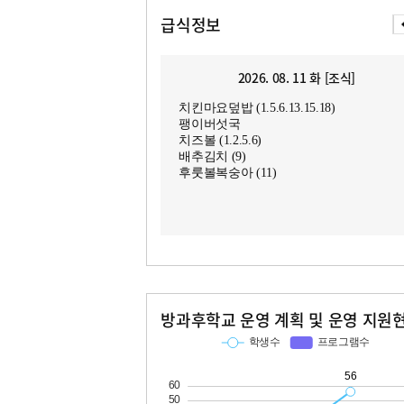
급식정보
2026. 08. 11 화 [조식]
치킨마요덮밥 (1.5.6.13.15.18)
팽이버섯국
치즈볼 (1.2.5.6)
배추김치 (9)
후룻볼복숭아 (11)
방과후학교 운영 계획 및 운영 지원
교과
특기적성
학생수
프로그램수
학생수
프로그램수
56