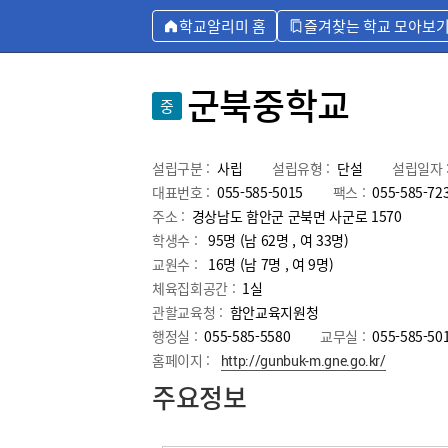
학교알리미 홈
즐겨찾는 학교 모아보
군북중학교
중
설립구분 :
사립
설립유형 :
단설
설립일자 
대표번호 :
055-585-5015
팩스 :
055-585-72
주소 :
경상남도 함안군 군북면 사군로 1570
학생수 :
95명 (남 62명 , 여 33명)
교원수 :
16명
(남
7
명 , 여
9
명)
체육집회공간 :
1실
관할교육청 :
함안교육지원청
행정실 :
055-585-5580
교무실 :
055-585-50
홈페이지 :
http://gunbuk-m.gne.go.kr/
주요정보