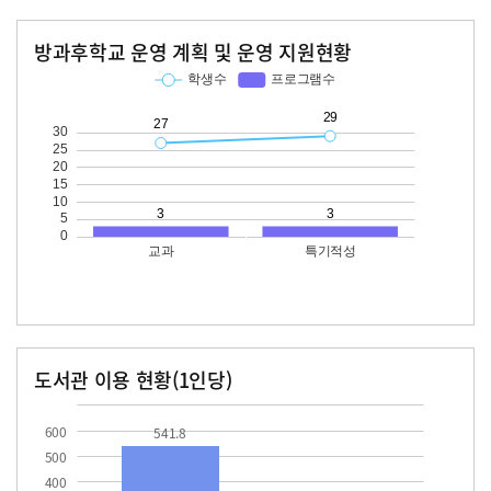
방과후학교 운영 계획 및 운영 지원현황
교과
특기적성
학생수
프로그램수
학생수
프로그램수
27
29
도서관 이용 현황(1인당)
장서수
대출자료수
541.8
31.2
600
541.8
500
400