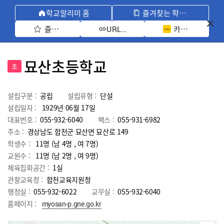
학교알리미 홈
즐겨찾는 학교 모아보기
즐겨찾기 선택
카카오톡 공유 
URL 복사
묘산초등학교
초
설립구분 :
공립
설립유형 :
단설
설립일자 :
1929년 06월 17일
대표번호 :
055-932-6040
팩스 :
055-931-6982
주소 :
경상남도 합천군 묘산면 묘산로 149
학생수 :
11명 (남 4명 , 여 7명)
교원수 :
11명
(남
2
명 , 여
9
명)
체육집회공간 :
1실
관할교육청 :
합천교육지원청
행정실 :
055-932-6022
교무실 :
055-932-6040
홈페이지 :
myosan-p.gne.go.kr