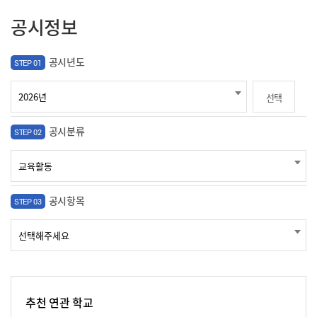
공시정보
공시년도
STEP 01
선택
공시분류
STEP 02
공시항목
STEP 03
추천 연관 학교