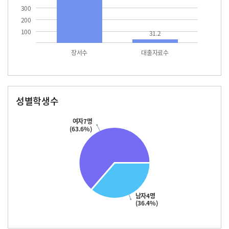
300
200
100
31.2
장서수
대출자료수
성별학생수
남자
여자
여자7명
(63.6%)
남자4명
(36.4%)