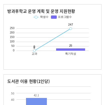
방과후학교 운영 계획 및 운영 지원현황
교과
특기적성
학생수
프로그램수
학생수
프로그램수
247
25
도서관 이용 현황(1인당)
장서수
대출자료수
42.1
50
42.1
40