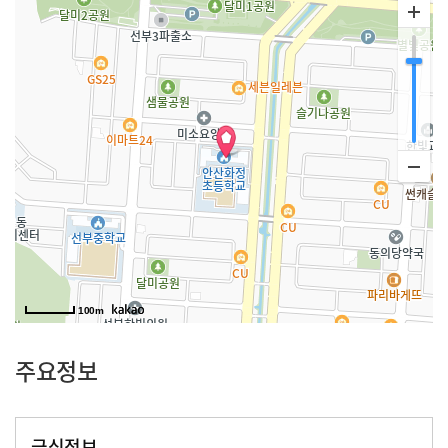
100m
주요정보
급식정보