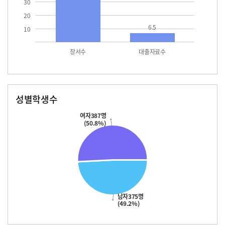
30
20
6.5
10
장서수
대출자료수
성별학생수
남자
여자
375.0
387.0
여자387명
(50.8%)
남자375명
(49.2%)