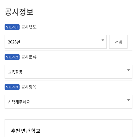
공시정보
공시년도
STEP 01
선택
공시분류
STEP 02
공시항목
STEP 03
추천 연관 학교