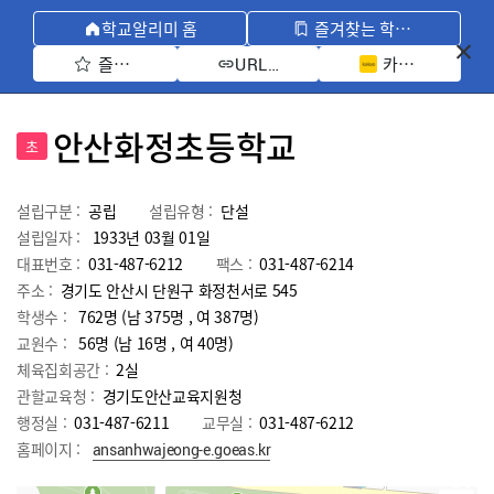
학교알리미 홈
즐겨찾는 학교 모아보기
즐겨찾기 선택
카카오톡 공유 
URL 복사
안산화정초등학교
초
설립구분 :
공립
설립유형 :
단설
설립일자 :
1933년 03월 01일
대표번호 :
031-487-6212
팩스 :
031-487-6214
주소 :
경기도 안산시 단원구 화정천서로 545
학생수 :
762명 (남 375명 , 여 387명)
교원수 :
56명
(남
16
명 , 여
40
명)
체육집회공간 :
2실
관할교육청 :
경기도안산교육지원청
행정실 :
031-487-6211
교무실 :
031-487-6212
홈페이지 :
ansanhwajeong-e.goeas.kr