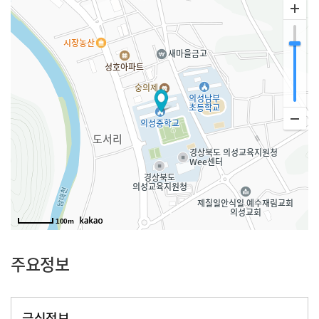
100m
주요정보
급식정보