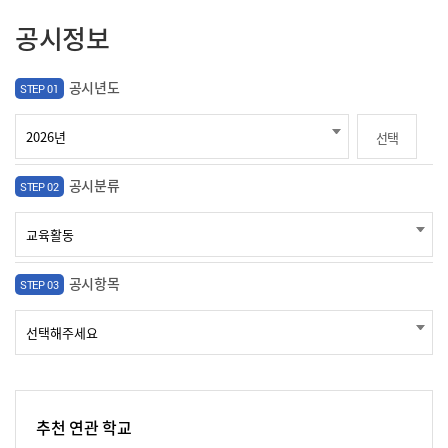
공시정보
공시년도
STEP 01
선택
공시분류
STEP 02
공시항목
STEP 03
추천 연관 학교