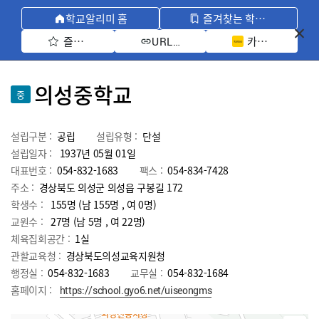
학교알리미 홈
즐겨찾는 학교 모아보기
즐겨찾기 선택
카카오톡 공유 
URL 복사
의성중학교
중
설립구분 :
공립
설립유형 :
단설
설립일자 :
1937년 05월 01일
대표번호 :
054-832-1683
팩스 :
054-834-7428
주소 :
경상북도 의성군 의성읍 구봉길 172
학생수 :
155명 (남 155명 , 여 0명)
교원수 :
27명
(남
5
명 , 여
22
명)
체육집회공간 :
1실
관할교육청 :
경상북도의성교육지원청
행정실 :
054-832-1683
교무실 :
054-832-1684
홈페이지 :
https://school.gyo6.net/uiseongms