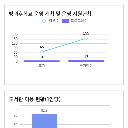
방과후학교 운영 계획 및 운영 지원현황
교과
특기적성
학생수
프로그램수
학생수
프로그램수
65
155
13
도서관 이용 현황(1인당)
장서수
대출자료수
82.8
82.8
80
60