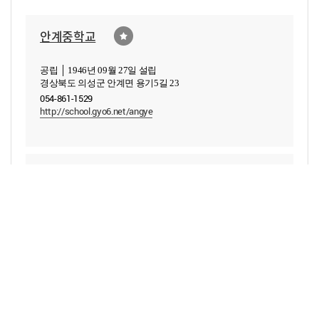
안계중학교
공립 │ 1946년 09월 27일 설립
경상북도 의성군 안계면 용기5길 23
054-861-1529
http://school.gyo6.net/angye
의성여자중학교
공립 │ 1945년 03월 23일 설립
경상북도 의성군 의성읍 군청길 77
054-834-2404
https://school.gyo6.net/usgms
탑리여자중학교