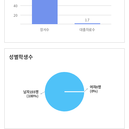
40
20
1.7
장서수
대출자료수
성별학생수
남자
여자
155.0
여자0명
(0%)
남자155명
(100%)