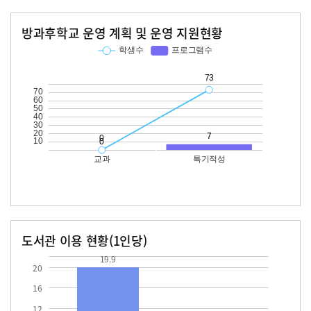
방과후학교 운영 계획 및 운영 지원현황
교과
특기적성
학생수
프로그램수
학생수
프로그램수
73
도서관 이용 현황(1인당)
장서수
대출자료수
19.9
19.9
20
16
12