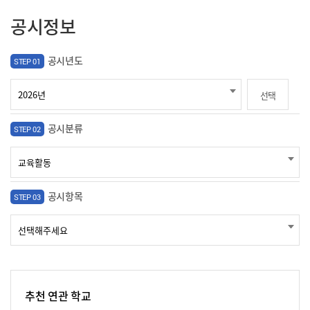
공시정보
공시년도
STEP 01
선택
공시분류
STEP 02
공시항목
STEP 03
추천 연관 학교