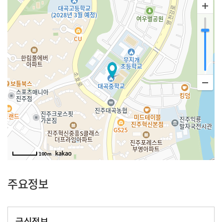
100m
주요정보
급식정보