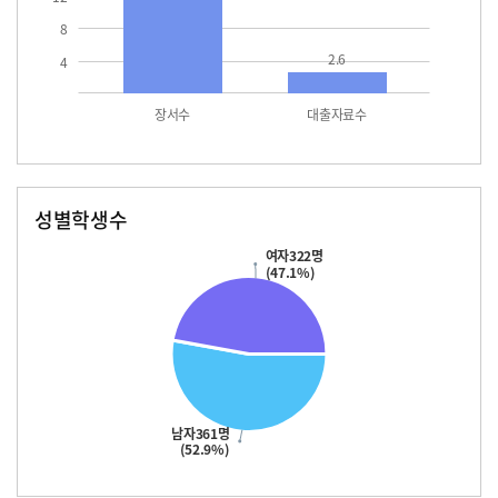
8
2.6
4
장서수
대출자료수
성별학생수
남자
여자
361.0
322.0
여자322명
(47.1%)
남자361명
(52.9%)