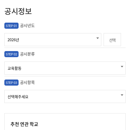
공시정보
공시년도
STEP 01
선택
공시분류
STEP 02
공시항목
STEP 03
추천 연관 학교