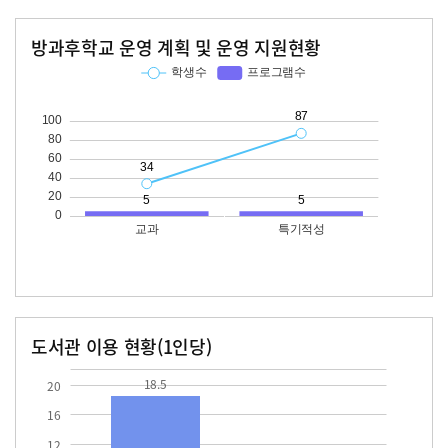
방과후학교 운영 계획 및 운영 지원현황
교과
특기적성
학생수
프로그램수
학생수
프로그램수
34
87
도서관 이용 현황(1인당)
장서수
대출자료수
18.5
18.5
20
16
12