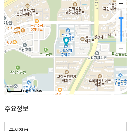
100m
주요정보
급식정보