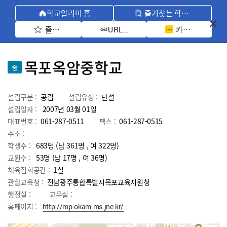
학교알리미 홈
즐겨찾는 학교 모아보기
즐겨찾기 선택
카카오톡 공유 
URL 복사
목포옥암중학교
중
설립구분 :
공립
설립유형 :
단설
설립일자 :
2007년 03월 01일
대표번호 :
061-287-0511
팩스 :
061-287-0515
주소 :
학생수 :
683명 (남 361명 , 여 322명)
교원수 :
53명
(남
17
명 , 여
36
명)
체육집회공간 :
1실
관할교육청 :
전남광주통합특별시목포교육지원청
행정실 :
교무실 :
홈페이지 :
http://mp-okam.ms.jne.kr/