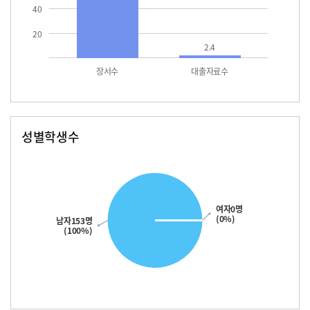
40
20
2.4
장서수
대출자료수
성별학생수
남자
여자
153.0
여자0명
(0%)
남자153명
(100%)