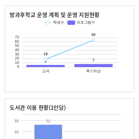
방과후학교 운영 계획 및 운영 지원현황
교과
특기적성
학생수
프로그램수
학생수
프로그램수
18
64
도서관 이용 현황(1인당)
장서수
대출자료수
72.0
80
72
60