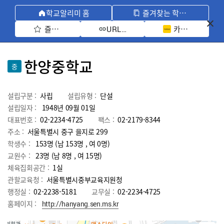
학교알리미 홈
즐겨찾는 학교 모아보기
즐겨찾기 선택
카카오톡 공유 
URL 복사
한양중학교
중
설립구분 :
사립
설립유형 :
단설
설립일자 :
1948년 09월 01일
대표번호 :
02-2234-4725
팩스 :
02-2179-8344
주소 :
서울특별시 중구 을지로 299
학생수 :
153명 (남 153명 , 여 0명)
교원수 :
23명
(남
8
명 , 여
15
명)
체육집회공간 :
1실
관할교육청 :
서울특별시중부교육지원청
행정실 :
02-2238-5181
교무실 :
02-2234-4725
홈페이지 :
http://hanyang.sen.ms.kr