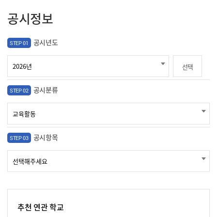
공시정보
공시년도
STEP 01
선택
공시분류
STEP 02
공시항목
STEP 03
추천 연관 학교