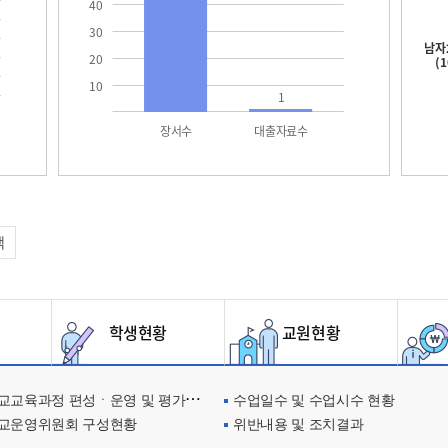
40
30
남자
20
(
10
1
장서수
대출자료수
택
학생현황
교원현황
교육과정 편성ㆍ운영 및 평가에 관한 사항
수업일수 및 수업시수 현황
교운영위원회 구성현황
위반내용 및 조치결과