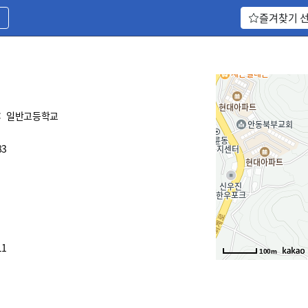
기
즐겨찾기 
:
일반고등학교
83
11
100m