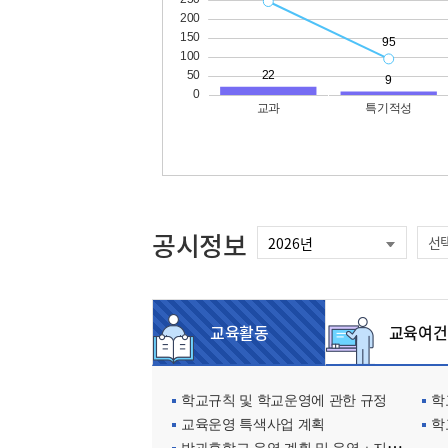
공시정보
선
교육활동
교육여건
학교규칙 및 학교운영에 관한 규정
학교
교육운영 특색사업 계획
학