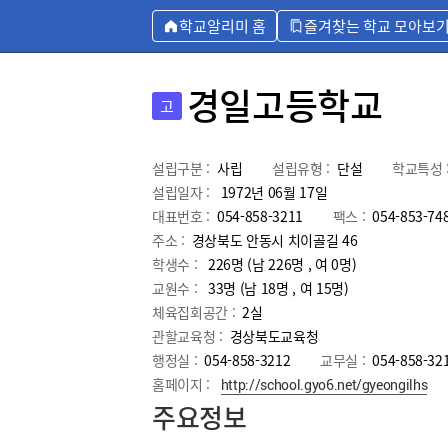
학교알리미 홈
즐겨찾는 학교 모아보
경일고등학교
고
설립구분 :
사립
설립유형 :
단설
학교특성 
설립일자 :
1972년 06월 17일
대표번호 :
054-858-3211
팩스 :
054-853-74
주소 :
경상북도 안동시 치이골길 46
학생수 :
226명 (남 226명 , 여 0명)
교원수 :
33명
(남
18
명 , 여
15
명)
체육집회공간 :
2실
관할교육청 :
경상북도교육청
행정실 :
054-858-3212
교무실 :
054-858-32
홈페이지 :
http://school.gyo6.net/gyeongilhs
주요정보