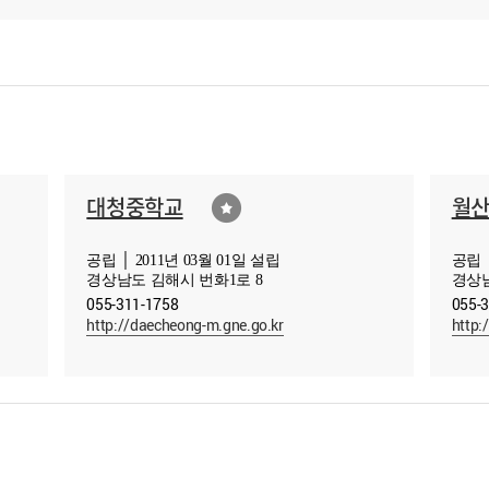
대청중학교
월
공립 │ 2011년 03월 01일 설립
공립 │
경상남도 김해시 번화1로 8
경상남
055-311-1758
055-
http://daecheong-m.gne.go.kr
http: