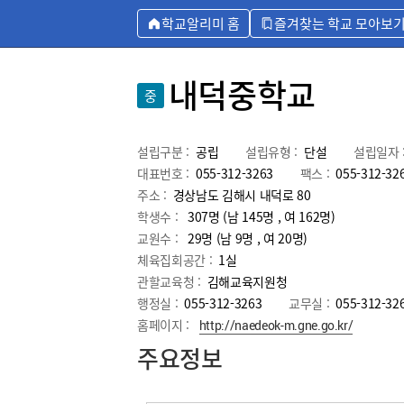
학교알리미 홈
즐겨찾는 학교 모아보
내덕중학교
중
설립구분 :
공립
설립유형 :
단설
설립일자 
대표번호 :
055-312-3263
팩스 :
055-312-32
주소 :
경상남도 김해시 내덕로 80
학생수 :
307명 (남 145명 , 여 162명)
교원수 :
29명
(남
9
명 , 여
20
명)
체육집회공간 :
1실
관할교육청 :
김해교육지원청
행정실 :
055-312-3263
교무실 :
055-312-32
홈페이지 :
http://naedeok-m.gne.go.kr/
주요정보