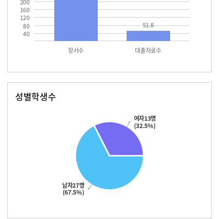
200
160
120
51.8
80
40
장서수
대출자료수
성별학생수
남자
여자
27.0
13.0
여자13명
(32.5%)
남자27명
(67.5%)