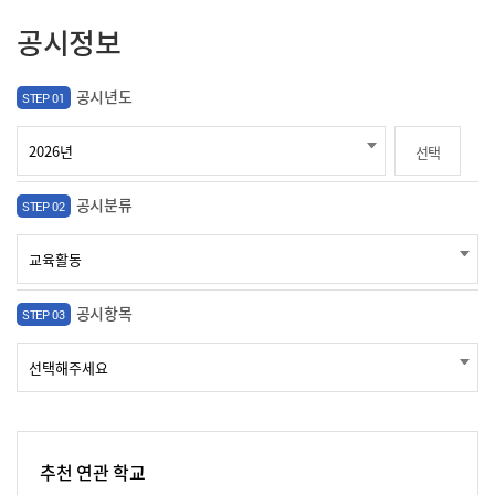
공시정보
공시년도
STEP 01
선택
공시분류
STEP 02
공시항목
STEP 03
추천 연관 학교