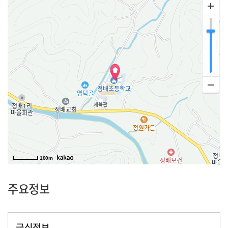
100m
주요정보
급식정보