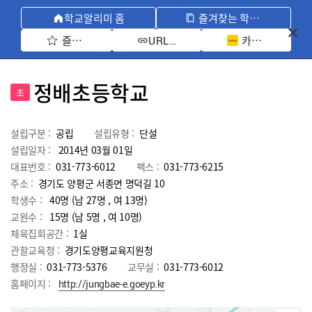
학교알리미 홈
즐겨찾는 학교 모아보기
즐겨찾기 선택
카카오톡 공유 
URL 복사
정배초등학교
초
설립구분 :
공립
설립유형 :
단설
설립일자 :
2014년 03월 01일
대표번호 :
031-773-6012
팩스 :
031-773-6215
주소 :
경기도 양평군 서종면 명덕길 10
학생수 :
40명 (남 27명 , 여 13명)
교원수 :
15명
(남
5
명 , 여
10
명)
체육집회공간 :
1실
관할교육청 :
경기도양평교육지원청
행정실 :
031-773-5376
교무실 :
031-773-6012
홈페이지 :
http://jungbae-e.goeyp.kr