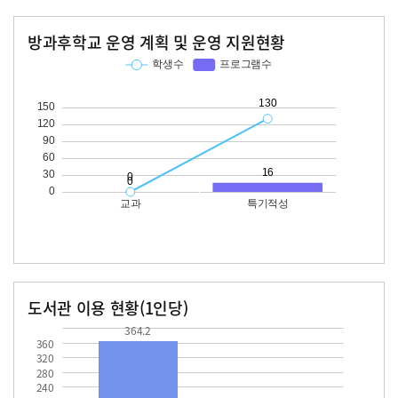
방과후학교 운영 계획 및 운영 지원현황
교과
특기적성
학생수
프로그램수
학생수
프로그램수
130
16
도서관 이용 현황(1인당)
장서수
대출자료수
364.2
51.8
364.2
360
320
280
240