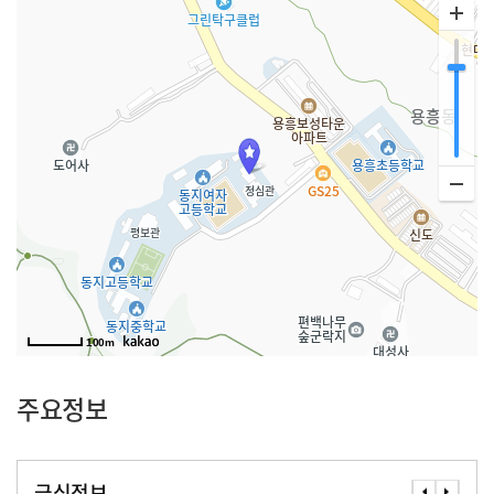
100m
주요정보
급식정보