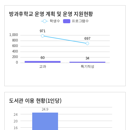
방과후학교 운영 계획 및 운영 지원현황
교과
특기적성
학생수
프로그램수
학생수
프로그램수
971
60
697
34
도서관 이용 현황(1인당)
장서수
대출자료수
24.9
24.9
24
20
16