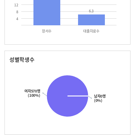
12
6.3
8
4
장서수
대출자료수
성별학생수
남자
여자
570.0
여자570명
(100%)
남자0명
(0%)