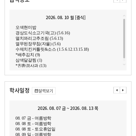
2026. 08. 10 월 [중식]
오색현미밥
경상도식소고기국(고) (5.6.16)
멸치꽈리고추조림 (5.6.13)
열무된장무침(자율) (5.6)
수제치킨커틀릿&소스 (1.5.6.12.13.15.18)
*배추김치 (9)
삼색달걀찜 (1)
*친환경사과 (13)
학사일정
달력보기
2026. 08. 07 금 ~ 2026. 08. 13 목
08. 07 금 - 여름방학
08. 08 토 - 여름방학
08. 08 토 - 토요휴업일
08. 09 일 - 여름방학