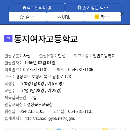
학교알리미 홈
즐겨찾는 학교 모아보기
즐겨찾기 선택
카카오톡 공유 
URL 복사
동지여자고등학교
고
설립구분 :
사립
설립유형 :
단설
학교특성 :
일반고등학교
설립일자 :
1966년 03월 01일
대표번호 :
054-231-1101
팩스 :
054-231-1106
주소 :
경상북도 포항시 북구 용흥로 123
학생수 :
570명 (남 0명 , 여 570명)
교원수 :
57명
(남
28
명 , 여
29
명)
체육집회공간 :
2실
관할교육청 :
경상북도교육청
행정실 :
054-231-1105
교무실 :
054-231-1101
홈페이지 :
http://school.gyo6.net/djghs