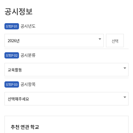
공시정보
공시년도
STEP 01
선택
공시분류
STEP 02
공시항목
STEP 03
추천 연관 학교