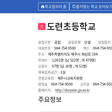
학교알리미 홈
즐겨찾는 학교 모아보
도련초등학교
초
설립구분 :
공립
설립유형 :
단설
설립일자 
대표번호 :
064-754-9500
팩스 :
064-754-95
주소 :
제주특별자치도 제주시 화삼로 104
학생수 :
1,001명 (남 522명 , 여 479명)
교원수 :
67명
(남
16
명 , 여
51
명)
체육집회공간 :
1실
관할교육청 :
제주시교육지원청
행정실 :
064-754-9500
교무실 :
064-754-95
홈페이지 :
http://doryeon.jje.es.kr
주요정보