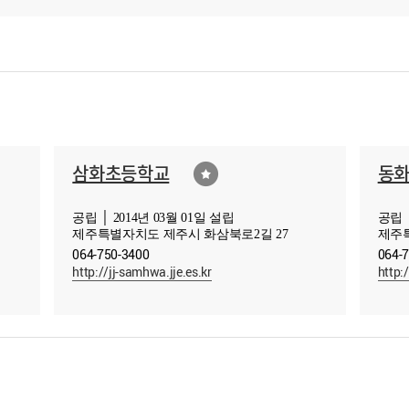
삼화초등학교
동
공립 │ 2014년 03월 01일 설립
공립 │
제주특별자치도 제주시 화삼북로2길 27
제주특
064-750-3400
064-
http://jj-samhwa.jje.es.kr
http: