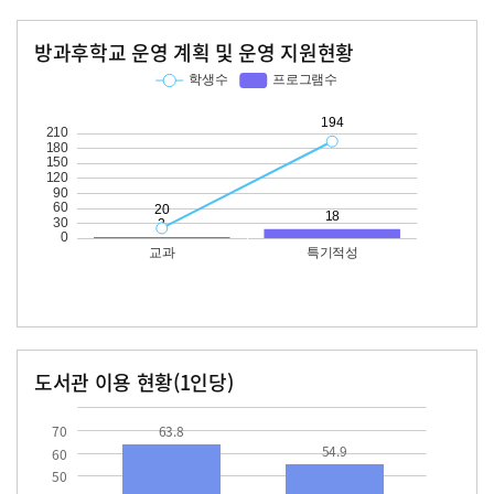
방과후학교 운영 계획 및 운영 지원현황
교과
특기적성
학생수
프로그램수
학생수
프로그램수
20
194
18
도서관 이용 현황(1인당)
장서수
대출자료수
63.8
54.9
70
63.8
54.9
60
50