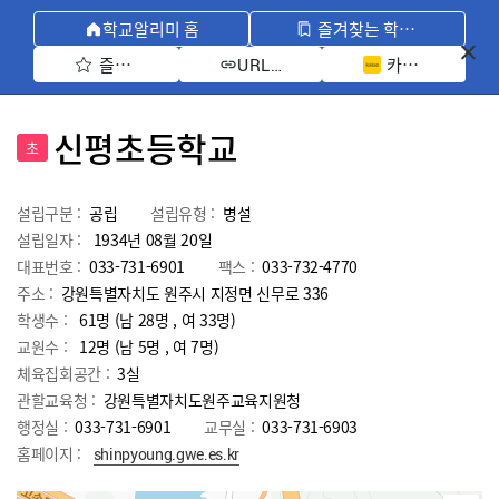
학교알리미 홈
즐겨찾는 학교 모아보기
즐겨찾기 선택
카카오톡 공유 
URL 복사
신평초등학교
초
설립구분 :
공립
설립유형 :
병설
설립일자 :
1934년 08월 20일
대표번호 :
033-731-6901
팩스 :
033-732-4770
주소 :
강원특별자치도 원주시 지정면 신무로 336
학생수 :
61명 (남 28명 , 여 33명)
교원수 :
12명
(남
5
명 , 여
7
명)
체육집회공간 :
3실
관할교육청 :
강원특별자치도원주교육지원청
행정실 :
033-731-6901
교무실 :
033-731-6903
홈페이지 :
shinpyoung.gwe.es.kr