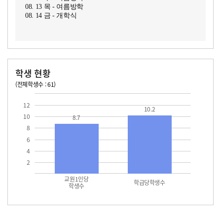
08. 13 목 - 여름방학
08. 14 금 - 개학식
학생 현황
(전체학생수 : 61)
교원1인당 학생수
학급당학생수
10.2
12
10.2
10
8.7
8
6
4
2
교원1인당
학급당학생수
학생수