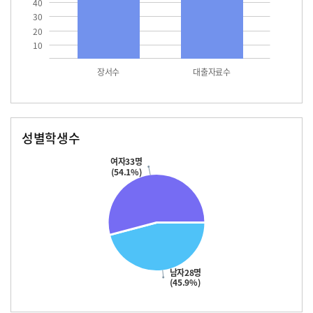
40
30
20
10
장서수
대출자료수
성별학생수
남자
여자
28.0
33.0
여자33명
(54.1%)
남자28명
(45.9%)