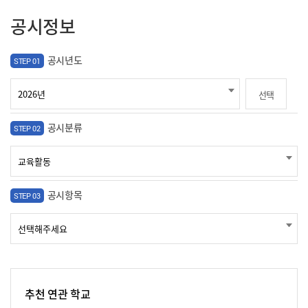
공시정보
공시년도
STEP 01
선택
공시분류
STEP 02
공시항목
STEP 03
추천 연관 학교