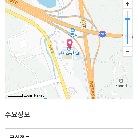
100m
주요정보
급식정보