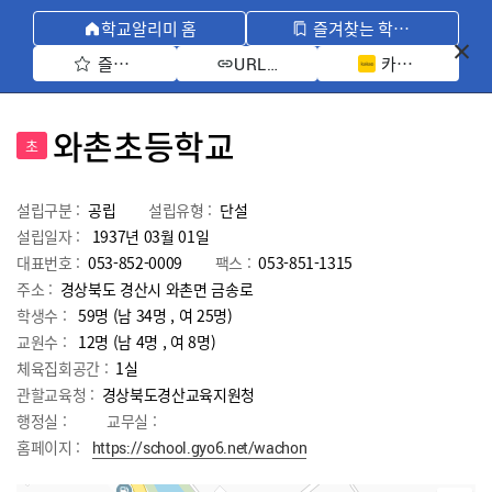
학교알리미 홈
즐겨찾는 학교 모아보기
즐겨찾기 선택
카카오톡 공유 
URL 복사
와촌초등학교
초
설립구분 :
공립
설립유형 :
단설
설립일자 :
1937년 03월 01일
대표번호 :
053-852-0009
팩스 :
053-851-1315
주소 :
경상북도 경산시 와촌면 금송로
학생수 :
59명 (남 34명 , 여 25명)
교원수 :
12명
(남
4
명 , 여
8
명)
체육집회공간 :
1실
관할교육청 :
경상북도경산교육지원청
행정실 :
교무실 :
홈페이지 :
https://school.gyo6.net/wachon