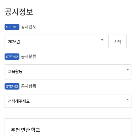
공시정보
공시년도
STEP 01
선택
공시분류
STEP 02
공시항목
STEP 03
추천 연관 학교