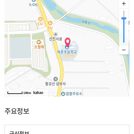
100m
주요정보
급식정보