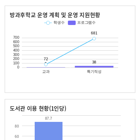
방과후학교 운영 계획 및 운영 지원현황
교과
특기적성
학생수
프로그램수
학생수
프로그램수
72
681
38
도서관 이용 현황(1인당)
장서수
대출자료수
87.7
27.1
87.7
80
60