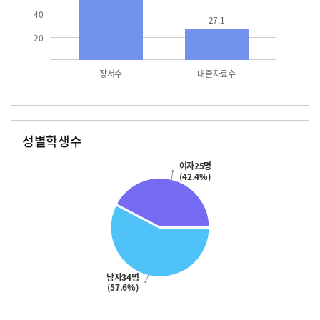
40
27.1
20
장서수
대출자료수
성별학생수
남자
여자
34.0
25.0
여자25명
(42.4%)
남자34명
(57.6%)