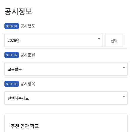
공시정보
공시년도
STEP 01
선택
공시분류
STEP 02
공시항목
STEP 03
추천 연관 학교