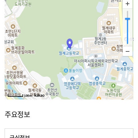
100m
주요정보
급식정보