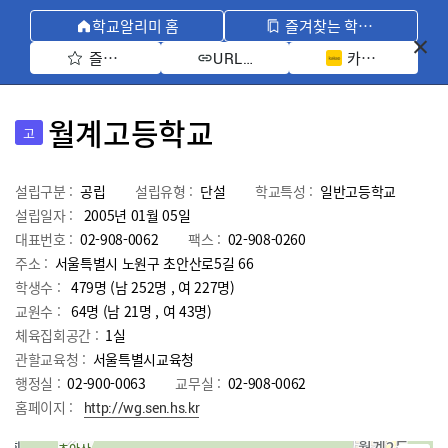
학교알리미 홈
즐겨찾는 학교 모아보기
즐겨찾기 선택
카카오톡 공유 
URL 복사
월계고등학교
고
설립구분 :
공립
설립유형 :
단설
학교특성 :
일반고등학교
설립일자 :
2005년 01월 05일
대표번호 :
02-908-0062
팩스 :
02-908-0260
주소 :
서울특별시 노원구 초안산로5길 66
학생수 :
479명 (남 252명 , 여 227명)
교원수 :
64명
(남
21
명 , 여
43
명)
체육집회공간 :
1실
관할교육청 :
서울특별시교육청
행정실 :
02-900-0063
교무실 :
02-908-0062
홈페이지 :
http://wg.sen.hs.kr