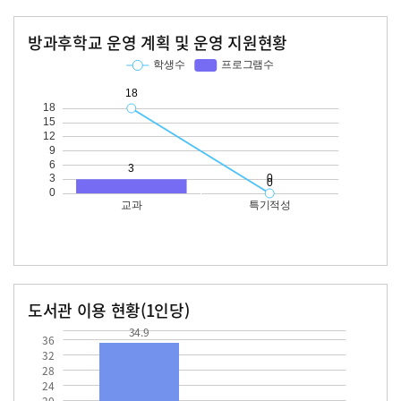
방과후학교 운영 계획 및 운영 지원현황
교과
특기적성
학생수
프로그램수
학생수
프로그램수
18
도서관 이용 현황(1인당)
장서수
대출자료수
34.9
34.9
36
32
28
24