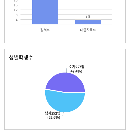
20
16
12
8
3.8
4
장서수
대출자료수
성별학생수
남자
여자
252.0
227.0
여자227명
(47.4%)
남자252명
(52.6%)