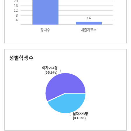
20
16
12
8
2.4
4
장서수
대출자료수
성별학생수
남자
여자
223.0
294.0
여자294명
(56.9%)
남자223명
(43.1%)