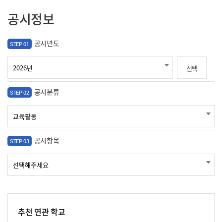
공시정보
공시년도
STEP 01
선택
공시분류
STEP 02
공시항목
STEP 03
추천 연관 학교