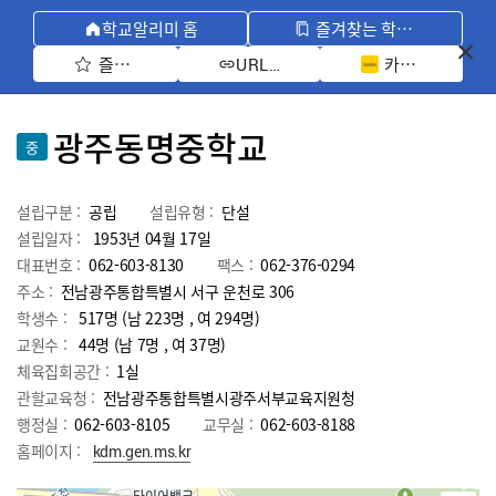
학교알리미 홈
즐겨찾는 학교 모아보기
즐겨찾기 선택
카카오톡 공유 
URL 복사
광주동명중학교
중
설립구분 :
공립
설립유형 :
단설
설립일자 :
1953년 04월 17일
대표번호 :
062-603-8130
팩스 :
062-376-0294
주소 :
전남광주통합특별시 서구 운천로 306
학생수 :
517명 (남 223명 , 여 294명)
교원수 :
44명
(남
7
명 , 여
37
명)
체육집회공간 :
1실
관할교육청 :
전남광주통합특별시광주서부교육지원청
행정실 :
062-603-8105
교무실 :
062-603-8188
홈페이지 :
kdm.gen.ms.kr