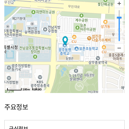
100m
주요정보
급식정보