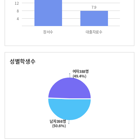
12
7.9
8
4
장서수
대출자료수
성별학생수
남자
여자
398.0
388.0
여자388명
(49.4%)
남자398명
(50.6%)