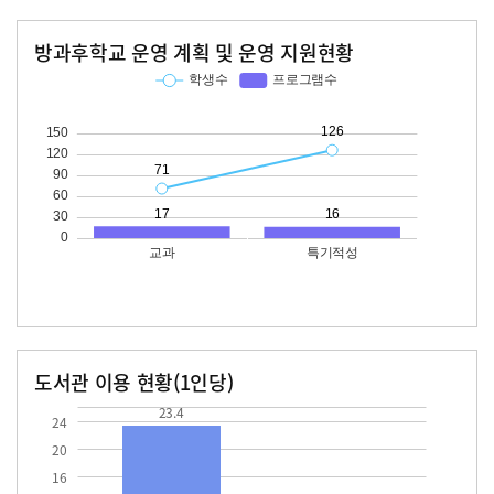
방과후학교 운영 계획 및 운영 지원현황
교과
특기적성
학생수
프로그램수
학생수
프로그램수
71
17
126
16
도서관 이용 현황(1인당)
장서수
대출자료수
23.4
23.4
24
20
16