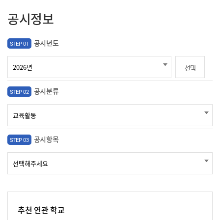
공시정보
공시년도
STEP 01
선택
공시분류
STEP 02
공시항목
STEP 03
추천 연관 학교