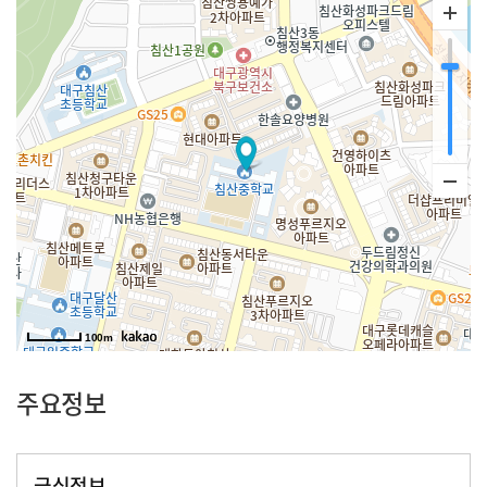
100m
주요정보
급식정보