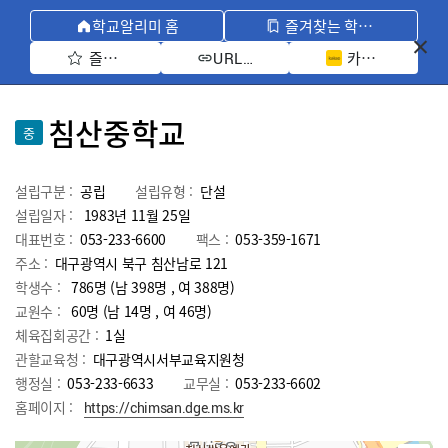
학교알리미 홈
즐겨찾는 학교 모아보기
즐겨찾기 선택
카카오톡 공유 
URL 복사
침산중학교
중
설립구분 :
공립
설립유형 :
단설
설립일자 :
1983년 11월 25일
대표번호 :
053-233-6600
팩스 :
053-359-1671
주소 :
대구광역시 북구 침산남로 121
학생수 :
786명 (남 398명 , 여 388명)
교원수 :
60명
(남
14
명 , 여
46
명)
체육집회공간 :
1실
관할교육청 :
대구광역시서부교육지원청
행정실 :
053-233-6633
교무실 :
053-233-6602
홈페이지 :
https://chimsan.dge.ms.kr