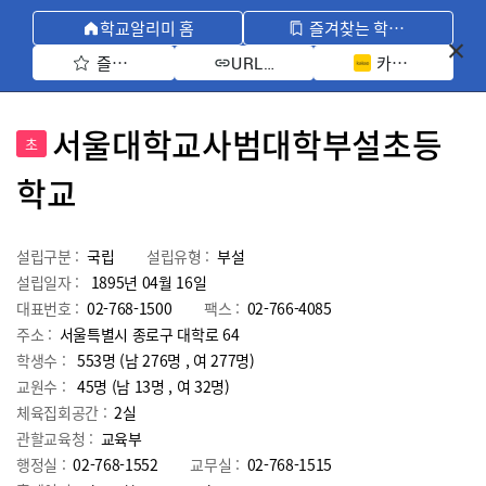
학교알리미 홈
즐겨찾는 학교 모아보기
즐겨찾기 선택
카카오톡 공유 
URL 복사
서울대학교사범대학부설초등
초
학교
설립구분 :
국립
설립유형 :
부설
설립일자 :
1895년 04월 16일
대표번호 :
02-768-1500
팩스 :
02-766-4085
주소 :
서울특별시 종로구 대학로 64
학생수 :
553명 (남 276명 , 여 277명)
교원수 :
45명
(남
13
명 , 여
32
명)
체육집회공간 :
2실
관할교육청 :
교육부
행정실 :
02-768-1552
교무실 :
02-768-1515