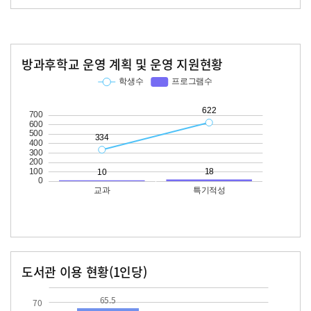
방과후학교 운영 계획 및 운영 지원현황
교과
특기적성
학생수
프로그램수
학생수
프로그램수
334
10
622
18
도서관 이용 현황(1인당)
장서수
대출자료수
65.5
21.3
65.5
70