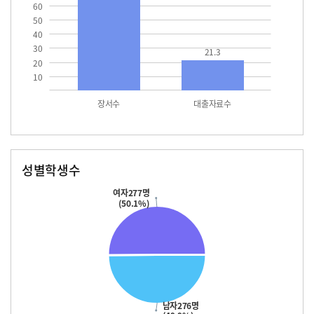
60
50
40
30
21.3
20
10
장서수
대출자료수
성별학생수
남자
여자
276.0
277.0
여자277명
(50.1%)
남자276명