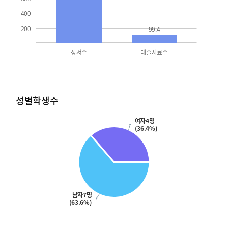
400
200
99.4
장서수
대출자료수
성별학생수
남자
여자
여자4명
(36.4%)
남자7명
(63.6%)