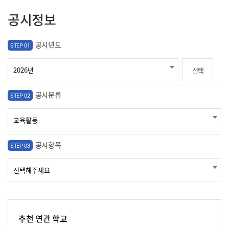
공시정보
공시년도
STEP 01
선택
공시분류
STEP 02
공시항목
STEP 03
추천 연관 학교