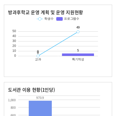
방과후학교 운영 계획 및 운영 지원현황
교과
특기적성
학생수
프로그램수
학생수
프로그램수
49
도서관 이용 현황(1인당)
장서수
대출자료수
970.9
99.4
970.9
1,000
800
600