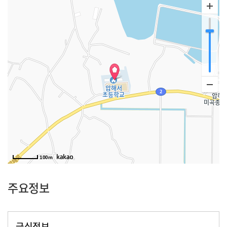
100m
주요정보
급식정보