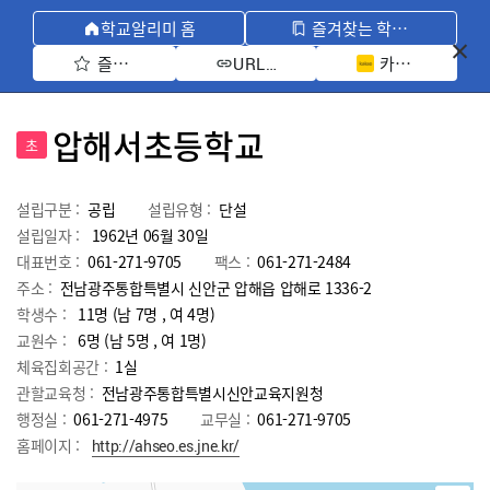
학교알리미 홈
즐겨찾는 학교 모아보기
즐겨찾기 선택
카카오톡 공유 
URL 복사
압해서초등학교
초
설립구분 :
공립
설립유형 :
단설
설립일자 :
1962년 06월 30일
대표번호 :
061-271-9705
팩스 :
061-271-2484
주소 :
전남광주통합특별시 신안군 압해읍 압해로 1336-2
학생수 :
11명 (남 7명 , 여 4명)
교원수 :
6명
(남
5
명 , 여
1
명)
체육집회공간 :
1실
관할교육청 :
전남광주통합특별시신안교육지원청
행정실 :
061-271-4975
교무실 :
061-271-9705
홈페이지 :
http://ahseo.es.jne.kr/