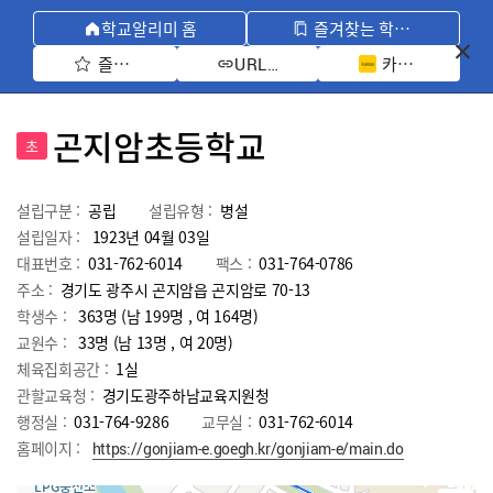
학교알리미 홈
즐겨찾는 학교 모아보기
즐겨찾기 선택
카카오톡 공유 
URL 복사
곤지암초등학교
초
설립구분 :
공립
설립유형 :
병설
설립일자 :
1923년 04월 03일
대표번호 :
031-762-6014
팩스 :
031-764-0786
주소 :
경기도 광주시 곤지암읍 곤지암로 70-13
학생수 :
363명 (남 199명 , 여 164명)
교원수 :
33명
(남
13
명 , 여
20
명)
체육집회공간 :
1실
관할교육청 :
경기도광주하남교육지원청
행정실 :
031-764-9286
교무실 :
031-762-6014
홈페이지 :
https://gonjiam-e.goegh.kr/gonjiam-e/main.do