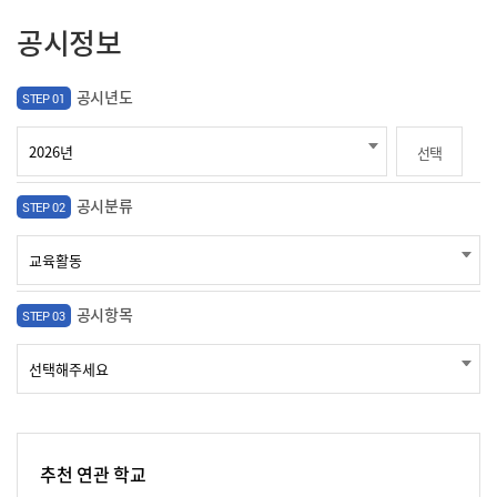
공시정보
공시년도
STEP 01
선택
공시분류
STEP 02
공시항목
STEP 03
추천 연관 학교