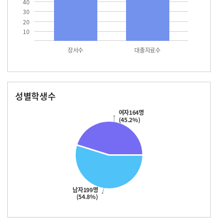
40
30
20
10
장서수
대출자료수
성별학생수
남자
여자
199.0
164.0
여자164명
(45.2%)
남자199명
(54.8%)