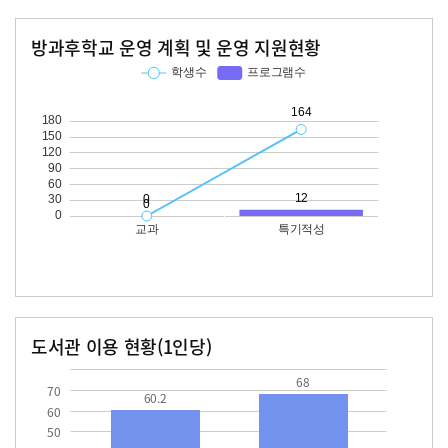
방과후학교 운영 계획 및 운영 지원현황
교과
특기적성
학생수
프로그램수
학생수
프로그램수
164
12
도서관 이용 현황(1인당)
장서수
대출자료수
60.2
68.0
68
70
60.2
60
50