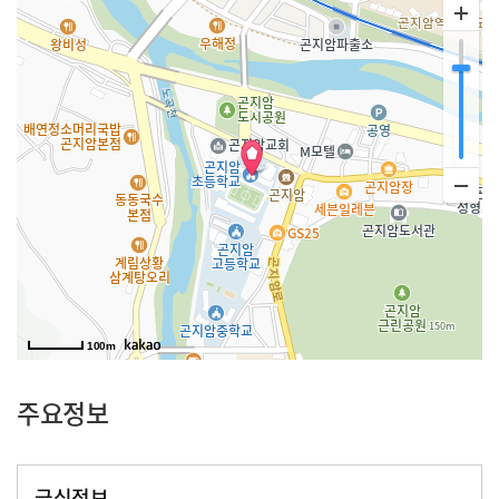
100m
주요정보
급식정보