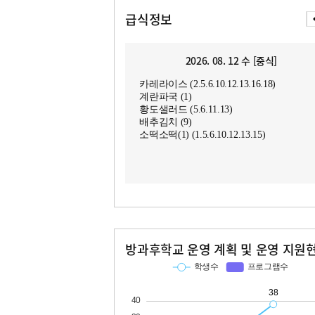
급식정보
2026. 08. 12 수 [중식]
카레라이스 (2.5.6.10.12.13.16.18)
계란파국 (1)
황도샐러드 (5.6.11.13)
배추김치 (9)
소떡소떡(1) (1.5.6.10.12.13.15)
방과후학교 운영 계획 및 운영 지원
교과
특기적성
학생수
프로그램수
학생수
프로그램수
38