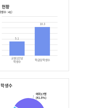
 현황
생수 : 41)
026. 08. 14 금 ~ 2026. 08. 20 목
2026. 08. 21 금 ~ 2026. 
10.3
5 토 - 광복절
08. 22 토 - 토요휴업일
7 월 - 대체공휴일
5.1
교원1인당
학급당학생수
학생수
별학생수
여자17명
(41.5%)