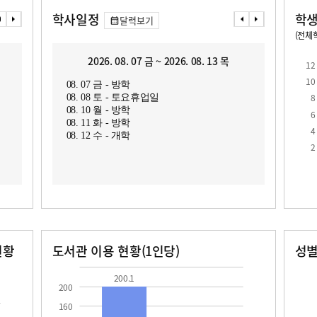
학사일정
학생
달력보기
(전체학
교원1인당 학생수
학급당학생수
10.3
2026. 08. 07 금 ~ 2026. 08. 13 목
2
12
10
08. 07 금 - 방학
08. 1
8
08. 08 토 - 토요휴업일
08. 1
08. 10 월 - 방학
6
08. 11 화 - 방학
4
08. 12 수 - 개학
2
현황
도서관 이용 현황(1인당)
성
장서수
대출자료수
남자
여자
200.1
24.0
17.0
200.1
200
160