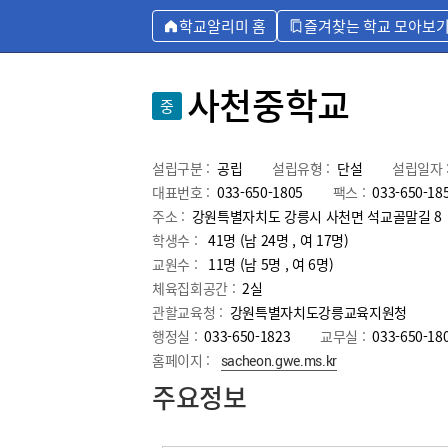
학교알리미 홈
즐겨찾는 학교 모아보
사천중학교
중
설립구분 :
공립
설립유형 :
단설
설립일자 
대표번호 :
033-650-1805
팩스 :
033-650-18
주소 :
강원특별자치도 강릉시 사천면 석교골말길 8
학생수 :
41명 (남 24명 , 여 17명)
교원수 :
11명
(남
5
명 , 여
6
명)
체육집회공간 :
2실
관할교육청 :
강원특별자치도강릉교육지원청
행정실 :
033-650-1823
교무실 :
033-650-18
홈페이지 :
sacheon.gwe.ms.kr
주요정보