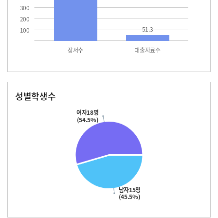
300
200
51.3
100
장서수
대출자료수
성별학생수
남자
여자
15.0
18.0
여자18명
(54.5%)
남자15명
(45.5%)