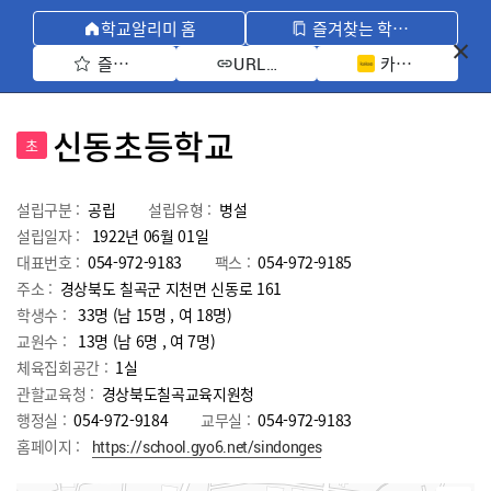
학교알리미 홈
즐겨찾는 학교 모아보기
즐겨찾기 선택
카카오톡 공유 
URL 복사
신동초등학교
초
설립구분 :
공립
설립유형 :
병설
설립일자 :
1922년 06월 01일
대표번호 :
054-972-9183
팩스 :
054-972-9185
주소 :
경상북도 칠곡군 지천면 신동로 161
학생수 :
33명 (남 15명 , 여 18명)
교원수 :
13명
(남
6
명 , 여
7
명)
체육집회공간 :
1실
관할교육청 :
경상북도칠곡교육지원청
행정실 :
054-972-9184
교무실 :
054-972-9183
홈페이지 :
https://school.gyo6.net/sindonges