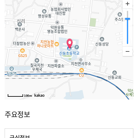
100m
주요정보
급식정보