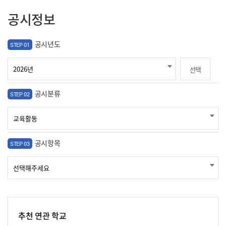
공시정보
공시년도
STEP 01
선택
공시분류
STEP 02
공시항목
STEP 03
추천 연관 학교