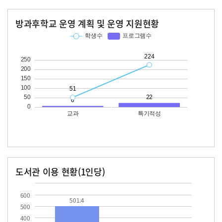
방과후학교 운영 계획 및 운영 지원현황
교과
특기적성
학생수
프로그램수
학생수
프로그램수
51
224
22
도서관 이용 현황(1인당)
장서수
대출자료수
501.4
51.3
600
501.4
500
400